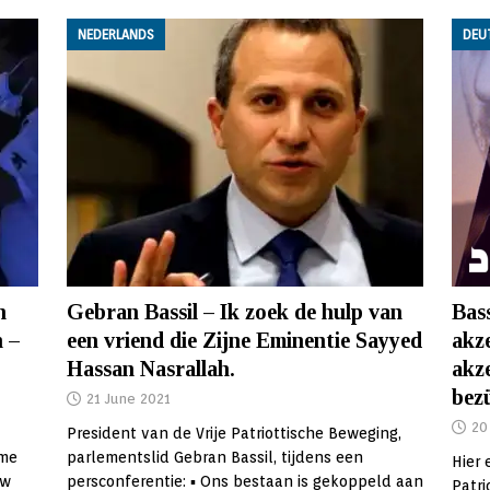
NEDERLANDS
DEU
n
Gebran Bassil – Ik zoek de hulp van
Bass
n –
een vriend die Zijne Eminentie Sayyed
akze
Hassan Nasrallah.
akze
bez
21 June 2021
20
President van de Vrije Patriottische Beweging,
ome
parlementslid Gebran Bassil, tijdens een
Hier 
ew
persconferentie: ▪︎ Ons bestaan ​​is gekoppeld aan
Patr