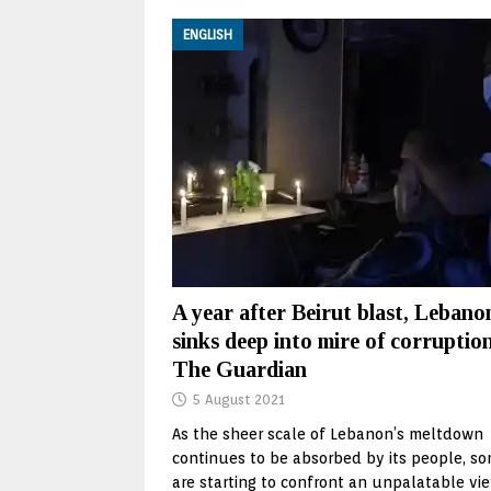
ENGLISH
A year after Beirut blast, Lebano
sinks deep into mire of corruptio
The Guardian
5 August 2021
As the sheer scale of Lebanon’s meltdown
continues to be absorbed by its people, s
are starting to confront an unpalatable vi