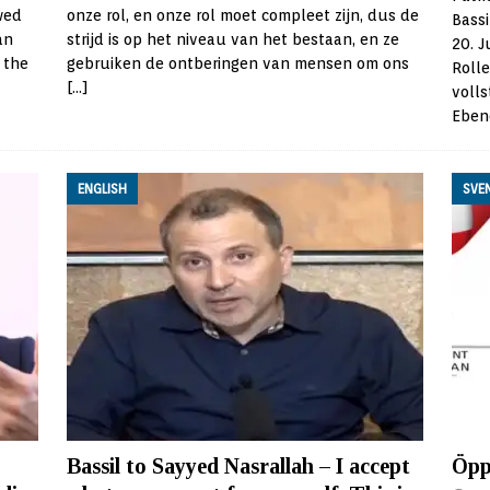
wed
onze rol, en onze rol moet compleet zijn, dus de
Bassi
an
strijd is op het niveau van het bestaan, en ze
20. J
 the
gebruiken de ontberingen van mensen om ons
Roll
[…]
volls
Ebene
ENGLISH
SVE
Bassil to Sayyed Nasrallah – I accept
Öppe