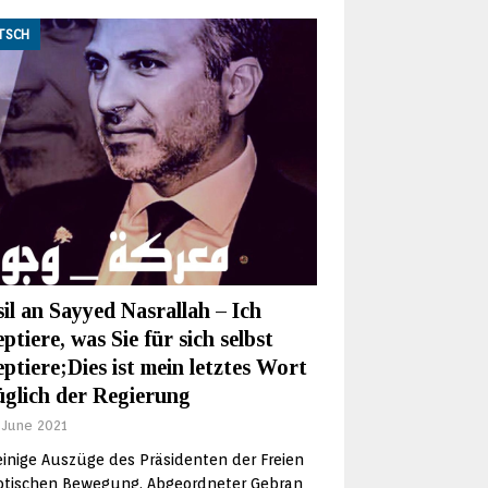
TSCH
il an Sayyed Nasrallah – Ich
ptiere, was Sie für sich selbst
ptiere;Dies ist mein letztes Wort
üglich der Regierung
 June 2021
einige Auszüge des Präsidenten der Freien
iotischen Bewegung, Abgeordneter Gebran