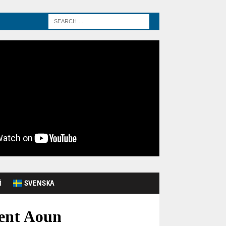
Й
SVENSKA
dent Aoun