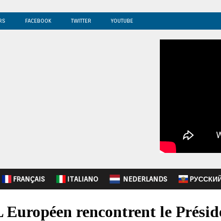
RS
FACEBOOK
TWITTER
YOUTUBE
FRANÇAIS
ITALIANO
NEDERLANDS
PУССКИ
Européen rencontrent le Prési