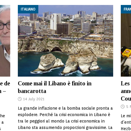
ITALIANO
FRA
e de
Come mai il Libano è finito in
Les 
n –
bancarotta
anné
Cou
14 July 2021
5 
La grande inflazione e la bomba sociale pronta a
esplodere. Perché la crisi economica in Libano è
phe
Le mi
tra le peggiori al mondo La crisi economica in
 a
d’ent
Libano sta assumendo proporzioni gravissime. La
s
Hezbo