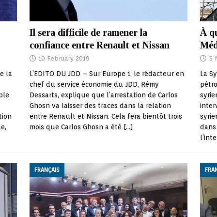
Il sera difficile de ramener la
À qu
confiance entre Renault et Nissan
Méd
10 February 2019
5 
L’EDITO DU JDD – Sur Europe 1, le rédacteur en
e la
La Sy
chef du service économie du JDD, Rémy
pétro
Dessarts, explique que l’arrestation de Carlos
ple
syrie
Ghosn va laisser des traces dans la relation
inter
entre Renault et Nissan. Cela fera bientôt trois
tion
syrie
mois que Carlos Ghosn a été
[…]
le,
dans 
l’int
FRANÇAIS
FRA