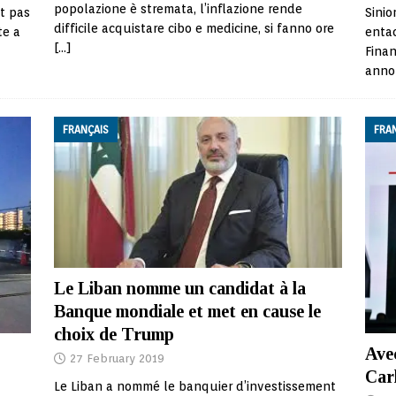
popolazione è stremata, l’inflazione rende
t pas
Sinio
difficile acquistare cibo e medicine, si fanno ore
te a
entac
[…]
Finan
annon
FRANÇAIS
FRA
Le Liban nomme un candidat à la
Banque mondiale et met en cause le
choix de Trump
Ave
27 February 2019
Carl
Le Liban a nommé le banquier d’investissement