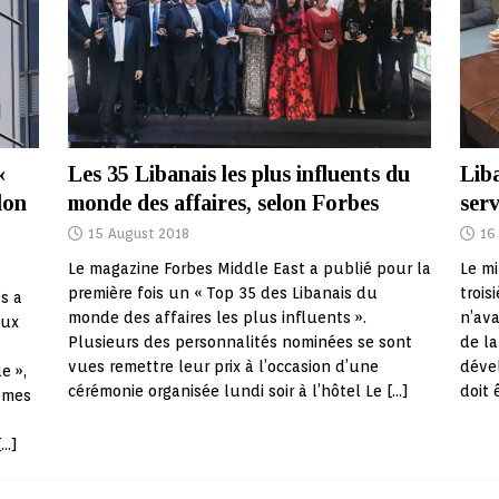
Liba
«
Les 35 Libanais les plus influents du
serv
lon
monde des affaires, selon Forbes
16
15 August 2018
Le mi
Le magazine Forbes Middle East a publié pour la
trois
première fois un « Top 35 des Libanais du
gs a
n’ava
monde des affaires les plus influents ».
eux
de la
Plusieurs des personnalités nominées se sont
déve
vues remettre leur prix à l’occasion d’une
e »,
doit 
cérémonie organisée lundi soir à l’hôtel Le
[…]
èmes
t
[…]