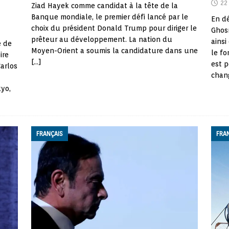
22
Ziad Hayek comme candidat à la tête de la
Banque mondiale, le premier défi lancé par le
En dé
choix du président Donald Trump pour diriger le
Ghos
prêteur au développement. La nation du
ainsi
e de
Moyen-Orient a soumis la candidature dans une
le fo
ire
[…]
est 
Carlos
chang
kyo,
FRANÇAIS
FRA