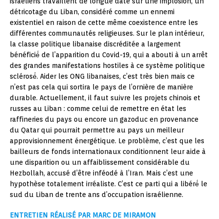
israéliens travaillent de longue date sur une implosion, un
détricotage du Liban, considéré comme un ennemi
existentiel en raison de cette même coexistence entre les
différentes communautés religieuses. Sur le plan intérieur,
la classe politique libanaise discréditée a largement
bénéficié́ de l’apparition du Covid-19, qui a abouti à un arrêt
des grandes manifestations hostiles à ce système politique
sclérosé́. Aider les ONG libanaises, c’est très bien mais ce
n’est pas cela qui sortira le pays de l’ornière de manière
durable. Actuellement, il faut suivre les projets chinois et
russes au Liban : comme celui de remettre en état les
raffineries du pays ou encore un gazoduc en provenance
du Qatar qui pourrait permettre au pays un meilleur
approvisionnement énergétique. Le problème, c’est que les
bailleurs de fonds internationaux conditionnent leur aide à
une disparition ou un affaiblissement considérable du
Hezbollah, accusé d’être inféodé à l’Iran. Mais c’est une
hypothèse totalement irréaliste. C’est ce parti qui a libéré́ le
sud du Liban de trente ans d’occupation israélienne.
ENTRETIEN RÉALISÉ PAR MARC DE MIRAMON