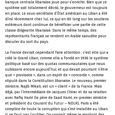
banque centrale libanaise joue pour s’enrichir. Bien que ce
système soit totalement décrié́, le gouverneur est toujours
en place. Le sous-secrétaire d’État américain au Liban a été
dîné́ récemment chez lui, ce qui en dit long sur les soutiens
extérieurs dont continue de bénéficier une partie de cette
classe dirigeante libanaise. Dans le même temps, des
représentants français se rendent en Arabie saoudite pour
discuter du sort du pays.
La France devrait cependant faire attention : c’est elle qui a
créé le Grand Liban, comme elle a fondé en 1936 le système
politique basé sur des quotas communautaires que nous
subissons encore aujourd’hui, et qui devait pourtant n’être
que « provisoire », dans un esprit de « concorde », comme
stipulé dans la Constitution libanaise. Le nouveau premier
ministre, Najib Mikati, est un « client » de la France. Mais
déjà, par l’intermédiaire de Jacques Chirac et de sa relation
avec Rafiq Hariri (le père de Saad Hariri, ex-premier ministre
et président du Courant du futur – NDLR), Paris a été
complice de toute la corruption qui s’est installée au Liban.
Il ne faut pas l’oublier. On connaît même le montant des