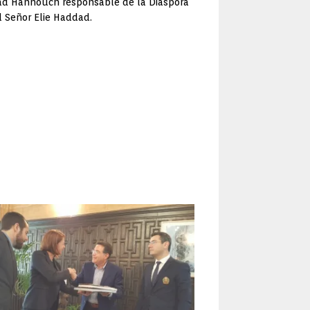
Saad Hannouch responsable de la Diáspora
l Señor Elie Haddad.