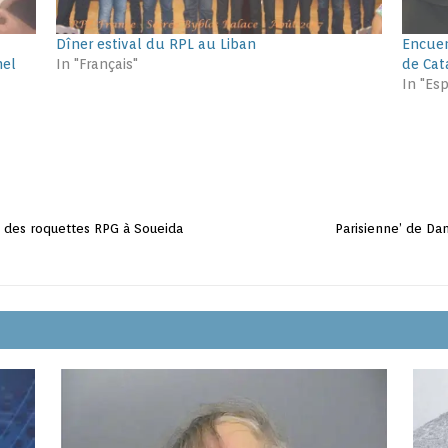
Dîner estival du RPL au Liban
Encuen
hel
In "Français"
de Cat
In "Es
t des roquettes RPG à Soueida
Parisienne’ de Dani