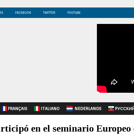
RS
FACEBOOK
TWITTER
YOUTUBE
FRANÇAIS
ITALIANO
NEDERLANDS
PУССКИ
ticipó en el seminario Europeo 