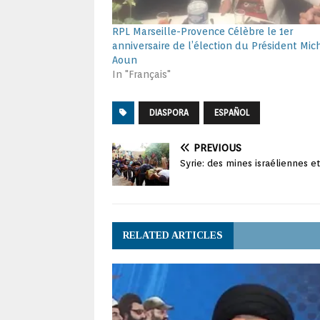
RPL Marseille-Provence Célèbre le 1er
anniversaire de l’élection du Président Mic
Aoun
In "Français"
DIASPORA
ESPAÑOL
PREVIOUS
Syrie: des mines israéliennes e
RELATED ARTICLES