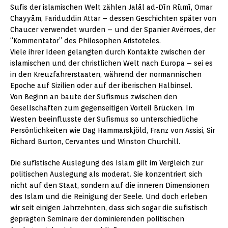
Sufis der islamischen Welt zählen Jalāl ad-Dīn Rūmī, Omar
Chayyām, Fariduddin Attar – dessen Geschichten später von
Chaucer verwendet wurden – und der Spanier Avërroes, der
“Kommentator” des Philosophen Aristoteles.
Viele ihrer Ideen gelangten durch Kontakte zwischen der
islamischen und der christlichen Welt nach Europa – sei es
in den Kreuzfahrerstaaten, während der normannischen
Epoche auf Sizilien oder auf der iberischen Halbinsel.
Von Beginn an baute der Sufismus zwischen den
Gesellschaften zum gegenseitigen Vorteil Brücken. Im
Westen beeinflusste der Sufismus so unterschiedliche
Persönlichkeiten wie Dag Hammarskjöld, Franz von Assisi, Sir
Richard Burton, Cervantes und Winston Churchill.
Die sufistische Auslegung des Islam gilt im Vergleich zur
politischen Auslegung als moderat. Sie konzentriert sich
nicht auf den Staat, sondern auf die inneren Dimensionen
des Islam und die Reinigung der Seele. Und doch erleben
wir seit einigen Jahrzehnten, dass sich sogar die sufistisch
geprägten Seminare der dominierenden politischen