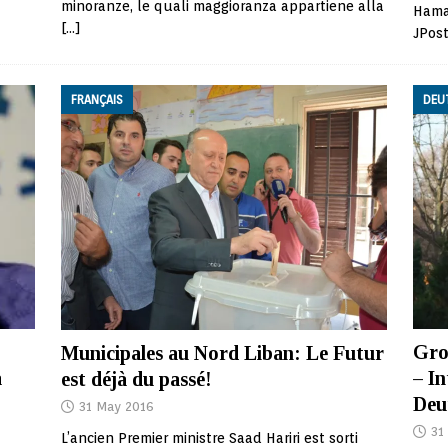
minoranze, le quali maggioranza appartiene alla
Hamas
[…]
JPost
FRANÇAIS
DEU
Gro
Municipales au Nord Liban: Le Futur
a
– I
est déjà du passé!
Deu
31 May 2016
31
L’ancien Premier ministre Saad Hariri est sorti