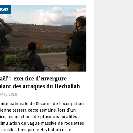
NÇAIS
aël”: exercice d’envergure
ulant des attaques du Hezbollah
 May 2016
orité nationale de Secours de l’occupation
lienne testera cette semaine, lors d’un
ice, les réactions de plusieurs localités à
simulation de vague massive de roquettes
 missiles tirés par le Hezbollah et le