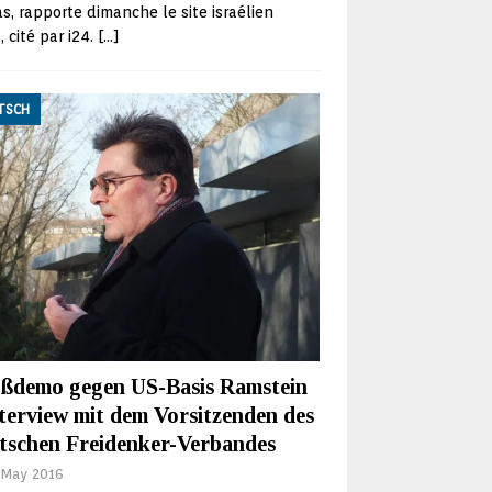
, rapporte dimanche le site israélien
, cité par i24.
[…]
TSCH
ßdemo gegen US-Basis Ramstein
nterview mit dem Vorsitzenden des
tschen Freidenker-Verbandes
 May 2016