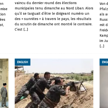
vaincu du dernier round des élections
ien
Von 
municipales tenu dimanche au Nord Liban. Alors
 mise
Pfal
qu’il se targuait d’être le dirigeant numéro un
tion
als 
des « sunnites » à travers le pays, les résultats
nées
Russ
du scrutin de dimanche ont montré le contraire.
ot,
mit 
C’est
[…]
Frei
Kamp
im Ju
[…]
ENGLISH
ENG