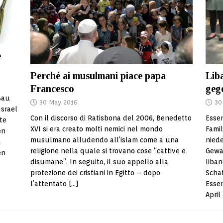
e
Lib
Perché ai musulmani piace papa
geg
Francesco
Bau
30
30 May 2016
Israel
Essen
Con il discorso di Ratisbona del 2006, Benedetto
te
Famil
XVI si era creato molti nemici nel mondo
en
nied
musulmano alludendo all’islam come a una
n
Gewa
religione nella quale si trovano cose “cattive e
en
liban
disumane”. In seguito, il suo appello alla
Schat
protezione dei cristiani in Egitto – dopo
Esse
l’attentato
[…]
April