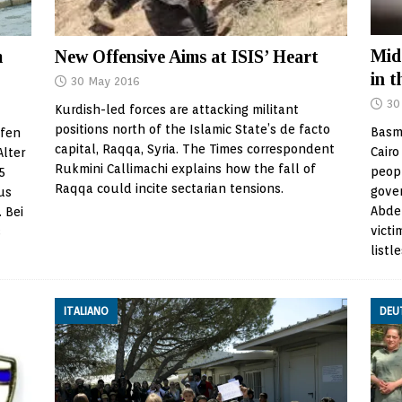
Mid
New Offensive Aims at ISIS’ Heart
m
in 
30 May 2016
30
Kurdish-led forces are attacking militant
positions north of the Islamic State’s de facto
Basm
afen
capital, Raqqa, Syria. The Times correspondent
Cairo
Alter
Rukmini Callimachi explains how the fall of
peopl
5
Raqqa could incite sectarian tensions.
gover
us
Abdel
 Bei
victi
s
listl
ITALIANO
DEU