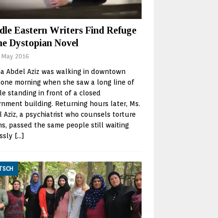
dle Eastern Writers Find Refuge
the Dystopian Novel
 May 2016
a Abdel Aziz was walking in downtown
 one morning when she saw a long line of
e standing in front of a closed
nment building. Returning hours later, Ms.
 Aziz, a psychiatrist who counsels torture
ms, passed the same people still waiting
essly
[…]
TSCH