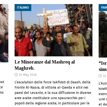
ITALIANO
FRA
Le Minoranze dal Mashreq al
“Isr
Maghreb.
sim
31 May 2016
31
eat
L’escalation delle forze takfiristi di Daash, della
L’Aut
ce
Fronte Al-Nasra, di vittoria al-Qaeda e altri nei
israé
ons
paesi del Levante, e la sua diffusione in diverse
exerc
aree arabe costituisce uno spauracchio per i
une 
popoli della regione araba, in particolare per le
et de