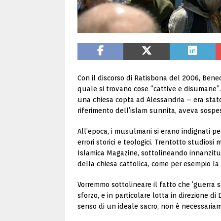
Con il discorso di Ratisbona del 2006, Ben
quale si trovano cose “cattive e disumane”. 
una chiesa copta ad Alessandria – era stato 
riferimento dell’islam sunnita, aveva sospeso
All’epoca, i musulmani si erano indignati pe
errori storici e teologici. Trentotto studio
Islamica Magazine, sottolineando innanzitut
della chiesa cattolica, come per esempio la 
Vorremmo sottolineare il fatto che ‘guerra sa
sforzo, e in particolare lotta in direzione d
senso di un ideale sacro, non è necessaria