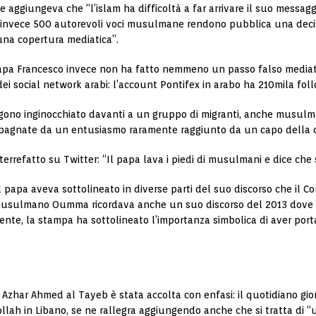
le aggiungeva che “l’islam ha difficoltà a far arrivare il suo messagg
do invece 500 autorevoli voci musulmane rendono pubblica una decisi
suna copertura mediatica”.
papa Francesco invece non ha fatto nemmeno un passo falso mediatic
ei social network arabi: l’account Pontifex in arabo ha 210mila foll
gono inginocchiato davanti a un gruppo di migranti, anche musulmani
agnate da un entusiasmo raramente raggiunto da un capo della ch
refatto su Twitter: “Il papa lava i piedi di musulmani e dice che si
l papa aveva sottolineato in diverse parti del suo discorso che il Co
musulmano Oumma ricordava anche un suo discorso del 2013 dove si
mente, la stampa ha sottolineato l’importanza simbolica di aver p
Al Azhar Ahmed al Tayeb è stata accolta con enfasi: il quotidiano g
bollah in Libano, se ne rallegra aggiungendo anche che si tratta di