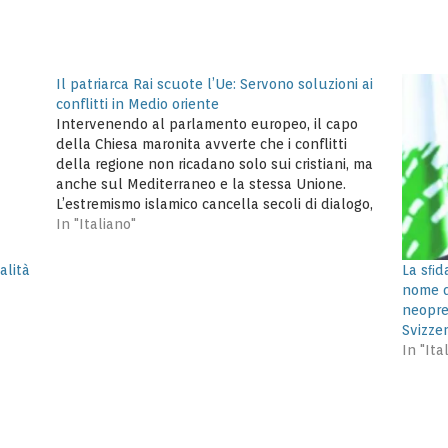
Il patriarca Rai scuote l’Ue: Servono soluzioni ai
conflitti in Medio oriente
Intervenendo al parlamento europeo, il capo
della Chiesa maronita avverte che i conflitti
della regione non ricadano solo sui cristiani, ma
anche sul Mediterraneo e la stessa Unione.
L’estremismo islamico cancella secoli di dialogo,
minaccia per la pace nel mondo. Sancire la
In "Italiano"
neutralità del Libano e incoraggiare le nazioni
musulmane…
alità
La sﬁda
nome d
neopre
Svizze
In "Ita