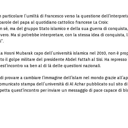
 particolare l’umiltà di Francesco verso la questione dell’interpre
 parole del papa al quotidiano cattolico francese La Croix:
n sé, ma del gruppo Stato islamico e della sua guerra di conquista, t
 vero. Ma si potrebbe interpretare, con la stessa idea di conquista
i”.
 Hosni Mubarak capo dell’università islamica nel 2010, non è prop
o il golpe militare del presidente Abdel Fattah al Sisi. Ha represso
uest’incontro va ben al di là delle questioni nazionali.
i provare a cambiare l’immagine dell’islam nel mondo grazie all’appo
omunicato stampa dell’università di Al Azhar pubblicato sul sito di 
petta quest’incontro per inviare un messaggio di pace capace di bloc