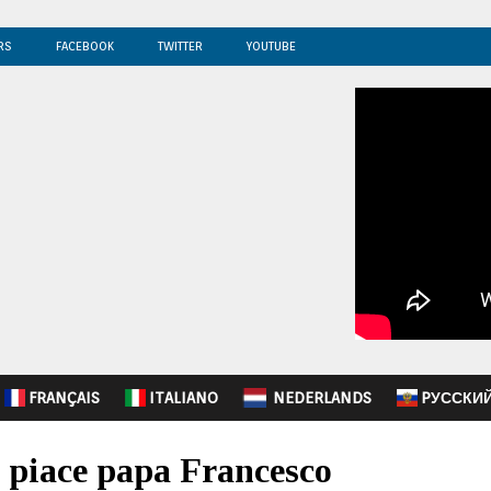
RS
FACEBOOK
TWITTER
YOUTUBE
FRANÇAIS
ITALIANO
NEDERLANDS
PУССКИ
 piace papa Francesco