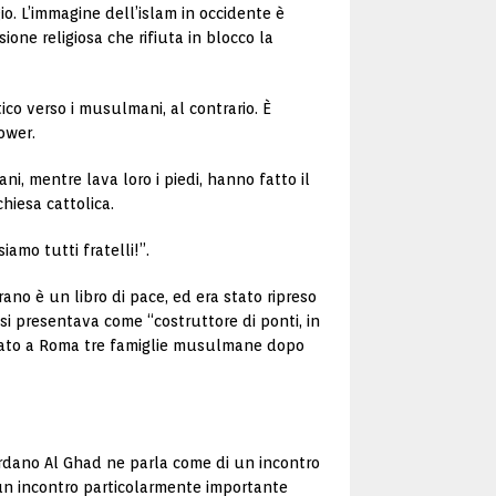
io. L’immagine dell’islam in occidente è
one religiosa che rifiuta in blocco la
o verso i musulmani, al contrario. È
ower.
, mentre lava loro i piedi, hanno fatto il
iesa cattolica.
amo tutti fratelli!”.
rano è un libro di pace, ed era stato ripreso
 presentava come “costruttore di ponti, in
ortato a Roma tre famiglie musulmane dopo
iordano Al Ghad ne parla come di un incontro
 “un incontro particolarmente importante