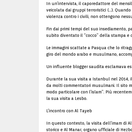
In un’intervista, il caporedattore del mensi
veicolata dai gruppi terroristici (…). Quan
violenza contro i civili, non ottengono nes
Fin dai primi tempi del suo insediamento, 
subito diventato il “cocco” della stampa e d
Le immagini scattate a Pasqua che lo ritrag
giro del mondo arabo e musulmano, accomp
Un influente blogger saudita esclamava ester
Durante la sua visita a Istanbul nel 2014, i
da molti commentatori musulmani. Il sito 
modo particolare con l’islam”. Più recente
la sua visita a Lesbo.
L’incontro con Al Tayeb
In questo contesto, la visita dell’imam di 
storico e Al Manar, organo ufficiale di Hez