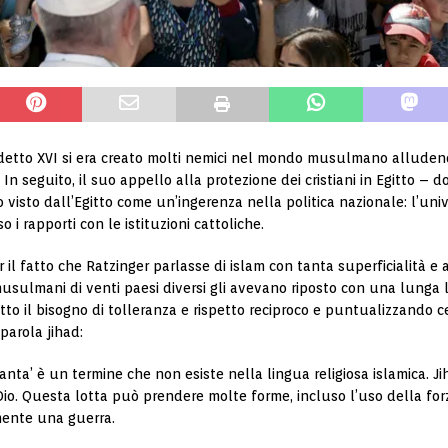
edetto XVI si era creato molti nemici nel mondo musulmano alludend
In seguito, il suo appello alla protezione dei cristiani in Egitto – 
visto dall’Egitto come un’ingerenza nella politica nazionale: l’unive
 i rapporti con le istituzioni cattoliche.
r il fatto che Ratzinger parlasse di islam con tanta superficialità e
si musulmani di venti paesi diversi gli avevano riposto con una lunga 
to il bisogno di tolleranza e rispetto reciproco e puntualizzando ce
parola jihad:
nta’ è un termine che non esiste nella lingua religiosa islamica. Jiha
i Dio. Questa lotta può prendere molte forme, incluso l’uso della for
mente una guerra.