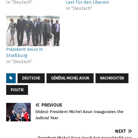
In "Deutsch"
Last für den Libanon
In "Deutsch"
Präsident Aoun in
Straßburg
In "Deutsch"
DEUTSCHE
GÉNÉRAL MICHEL AOUN
NACHRICHTEN
POLITIK
PREVIOUS
(Video) President Michel Aoun Inaugurates the
Judicial Year
NEXT
President Michel Aoun invult het gerechtelijk jaar