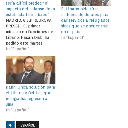
sería difícil predecir el
El Líbano pide 10 mil
impacto del colapso de la
millones de dolares para
estabilidad en Líbano”
dar servicios a refugiados
MADRID, 6 Jul. (EUROPA
sirios que se encuentran
PRESS) - El primer
en el país
ministro en funciones de
In "Español"
Líbano, Hasán Diab, ha
pedido este martes
ayuda a la comunidad
In "Español"
internacional y ha
advertido de que el país
está "al borde del
desastre" y "a pocos días
de la explosión social"
que podría tener un
Hariri: Única solución para
impacto para…
el Líbano y ONU es que
refugiados regresen a
Siria
In "Español"
ESPAÑOL