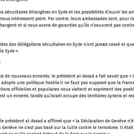
ns sécuritaires étrangères en Syrie et les possibilités d’ouvrir les
us intéressent point. Par contre, leurs ambassades sont, pour no
 changent et si nous avons de garanties qu’ils n’oeuvrent pas contre
sites des délégations sécuritaires en Syrie n’ont jamais cessé et qu
a Syrie ».
?
rmais de nouveaux ennemis, le président al-Assad a fait savoir que 
i adopte une politique hostile.Il ne faut pas supposé que la Franc
ons officielles et populaires nous visitent et expriment des positio
t un ennemi, tandis qu’Israël occupe des territoires syriens et re
le président al-Assad a affirmé que « la Déclaration de Genève n’é
 Genève ne s’est pas basé sur la lutte contre le terrorisme. Il étai
nt ce qu’ils avaient échoué de le faire sur le terrain ».