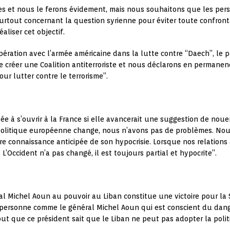
toires et nous le ferons évidement, mais nous souhaitons que les p
rtout concernant la question syrienne pour éviter toute confrontat
aliser cet objectif.
pération avec l’armée américaine dans la lutte contre “Daech”, le 
de créer une Coalition antiterroriste et nous déclarons en permanen
ur lutter contre le terrorisme”.
osée à s’ouvrir à la France si elle avancerait une suggestion de no
a politique européenne change, nous n’avons pas de problèmes. Nou
re connaissance anticipée de son hypocrisie. Lorsque nos relations
. L’Occident n’a pas changé, il est toujours partial et hypocrite”.
ral Michel Aoun au pouvoir au Liban constitue une victoire pour la S
ne personne comme le général Michel Aoun qui est conscient du dang
tout que ce président sait que le Liban ne peut pas adopter la polit