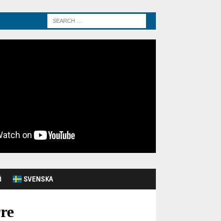
Й
SVENSKA
rre