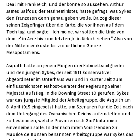
Deal mit Frankreich, und der könne so aussehen. Arthur
James Balfour, der Marineminister, hatte gefragt, was Sykes
den Franzosen denn genau geben wolle. Da zog dieser
seinen Zeigefinger über die Karte, die vor ihnen auf dem
Tisch lag, und sagte: „Ich meine, wir sollten die Linie von
dem ,e‘ in Acre bis zum letzten ,k‘ in Kirkuk ziehen.“ Also von
der Mittelmeerküste bis zur östlichen Grenze
Mesopotamiens.
Asquith hatte an jenem Morgen drei Kabinettsmitglieder
und den jungen Sykes, der seit 1911 konservativer
Abgeordneter im Unterhaus war und in kurzer Zeit zum
einflussreichsten Nahost-Berater der Regierung Seiner
Majestät aufstieg, in die Downing Street 10 gerufen. Sykes
war das jüngste Mitglied der Arbeitsgruppe, die Asquith am
8. April 1915 eingesetzt hatte, um Szenarien für die Zeit nach
dem Untergang des Osmanischen Reichs aufzustellen und
zu bestimmen, welche Provinzen sich Großbritannien
einverleiben solle. In der nach ihrem Vorsitzenden Sir
Maurice de Bunsen benannten Arbeitsgruppe war Sykes das