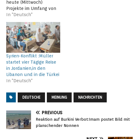
heute (Mittwoch)
Projekte im Umfang von
über 200 Mio. Euro auf
In "Deutsch"
den Weg gebracht, mit
denen bis zu einer
Millionen syrischer
Flüchtlinge und deren
überlastete
Aufnahmegemeinschafte
Syrien-Konflikt :Müller
n in Jordanien, Libanon
startet vier Tägige Reise
und der Türkei
in Jordanien,in den
unterstützt werden, so
Libanon und in die Türkei
die EU-Kommission in
In "Deutsch"
einer aktuellen
Pressemitteilung.
Näheres entnehmen…
DEUTSCHE
MEINUNG
NACHRICHTEN
PREVIOUS
Reaktion auf Burkini Verbot:Imam postet Bild mit
planschender Nonnen