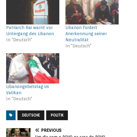
Patriarch Rai warnt vor
Libanon fordert
Untergang des Libanon
Anerkennung seiner
In "Deutsch"
Neutralität
In "Deutsch"
Libanongebetstag im
Vatikan
In "Deutsch"
DEUTSCHE
POLITIK
PREVIOUS
Um dia com o POVO na casa do POVO