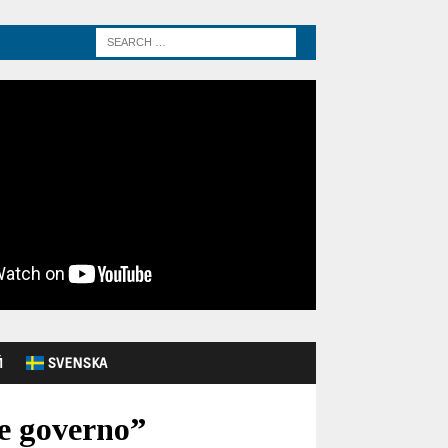
Й
SVENSKA
re governo”