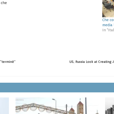
i che
mia
Che co
media 
In "Ita
t “terminé”
US, Russia Look at Creating 