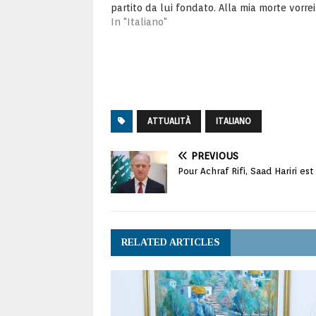
partito da lui fondato. Alla mia morte vorre
quelli che mi amano piangano soltanto la 
In "Italiano"
scomparsa. Ecco…
ATTUALITÀ
ITALIANO
PREVIOUS
Pour Achraf Rifi, Saad Hariri es
RELATED ARTICLES