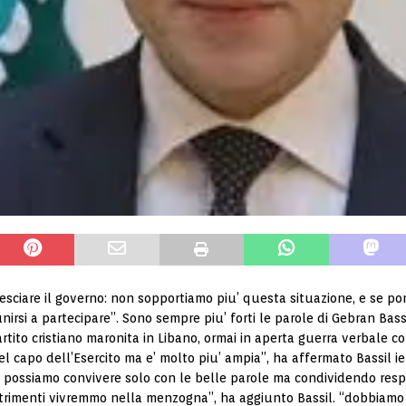
ovesciare il governo: non sopportiamo piu’ questa situazione, e se p
rsi a partecipare”. Sono sempre piu’ forti le parole di Gebran Bassil
partito cristiano maronita in Libano, ormai in aperta guerra verbale
 del capo dell’Esercito ma e’ molto piu’ ampia”, ha affermato Bassil i
 possiamo convivere solo con le belle parole ma condividendo respo
trimenti vivremmo nella menzogna”, ha aggiunto Bassil. “dobbiamo e