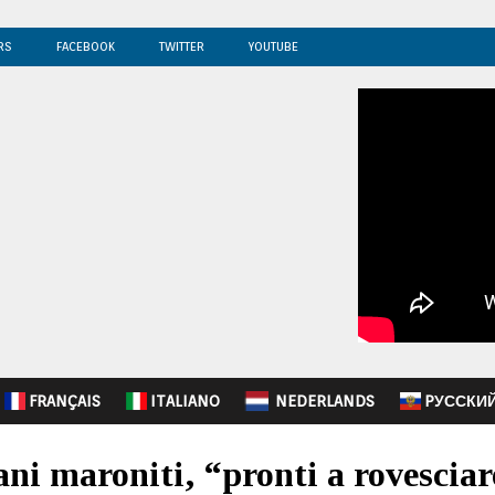
RS
FACEBOOK
TWITTER
YOUTUBE
FRANÇAIS
ITALIANO
NEDERLANDS
PУССКИ
ani maroniti, “pronti a rovescia