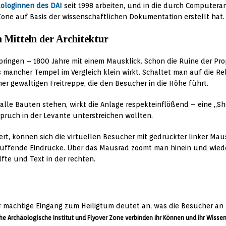
ologinnen des DAI
seit 1998 arbeiten, und in die durch Computera
Zone auf Basis der wissenschaftlichen Dokumentation erstellt hat.
 Mitteln der Architektur
ringen – 1800 Jahre mit einem Mausklick. Schon die Ruine der P
s mancher Tempel im Vergleich klein wirkt. Schaltet man auf die R
ner gewaltigen Freitreppe, die den Besucher in die Höhe führt.
alle Bauten stehen, wirkt die Anlage respekteinflößend – eine „Sh
ruch in der Levante unterstreichen wollten.
iert, können sich die virtuellen Besucher mit gedrückter linker Mau
rblüffende Eindrücke. Über das Mausrad zoomt man hinein und wied
lfte und Text in der rechten.
 Archäologische Institut und Flyover Zone verbinden ihr Können und ihr Wissen 