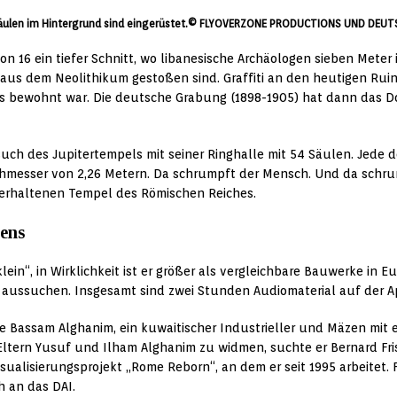
hs Säulen im Hintergrund sind eingerüstet.© FLYOVERZONE PRODUCTIONS UND D
ion 16 ein tiefer Schnitt, wo libanesische Archäologen sieben Meter
 aus dem Neolithikum gestoßen sind. Graffiti an den heutigen Rui
ts bewohnt war. Die deutsche Grabung (1898-1905) hat dann das D
ch des Jupitertempels mit seiner Ringhalle mit 54 Säulen. Jede 
chmesser von 2,26 Metern. Da schrumpft der Mensch. Und da schr
erhaltenen Tempel des Römischen Reiches.
zens
klein“, in Wirklichkeit ist er größer als vergleichbare Bauwerke in
t aussuchen. Insgesamt sind zwei Stunden Audiomaterial auf der Ap
e Bassam Alghanim, ein kuwaitischer Industrieller und Mäzen mit ei
ltern Yusuf und Ilham Alghanim zu widmen, suchte er Bernard Fris
isualisierungsprojekt „Rome Reborn“, an dem er seit 1995 arbeitet.
h an das DAI.