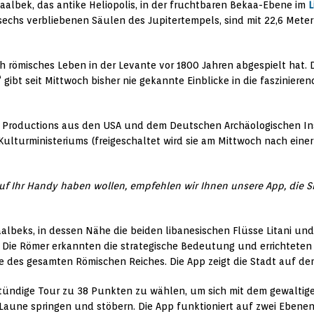
 Baalbek, das antike Heliopolis, in der fruchtbaren Bekaa-Ebene im
L
e sechs verbliebenen Säulen des Jupitertempels, sind mit 22,6 Met
ich römisches Leben in der Levante vor 1800 Jahren abgespielt hat.
ibt seit Mittwoch bisher nie gekannte Einblicke in die faszinieren
 Productions aus den USA und dem Deutschen Archäologischen Insti
ulturministeriums (freigeschaltet wird sie am Mittwoch nach einer
auf Ihr Handy haben wollen, empfehlen wir Ihnen unsere App, die S
lbeks, in dessen Nähe die beiden libanesischen Flüsse Litani und
 Die Römer erkannten die strategische Bedeutung und errichteten h
e des gesamten Römischen Reiches. Die App zeigt die Stadt auf d
bstündige Tour zu 38 Punkten zu wählen, um sich mit dem gewaltig
ne springen und stöbern. Die App funktioniert auf zwei Ebenen: S