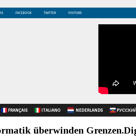
RS
FACEBOOK
TWITTER
YOUTUBE
FRANÇAIS
ITALIANO
NEDERLANDS
PУССКИ
ormatik überwinden Grenzen.Dig