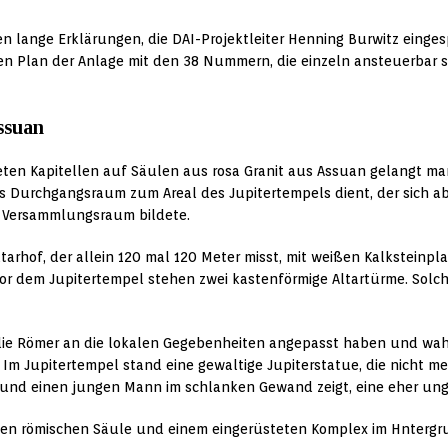
n lange Erklärungen, die DAI-Projektleiter Henning Burwitz einges
 den Plan der Anlage mit den 38 Nummern, die einzeln ansteuerba
ssuan
deten Kapitellen auf Säulen aus rosa Granit aus Assuan gelangt ma
s Durchgangsraum zum Areal des Jupitertempels dient, der sich ab
n Versammlungsraum bildete.
tarhof, der allein 120 mal 120 Meter misst, mit weißen Kalksteinp
or dem Jupitertempel stehen zwei kastenförmige Altartürme. Solch
ch die Römer an die lokalen Gegebenheiten angepasst haben und wah
Im Jupitertempel stand eine gewaltige Jupiterstatue, die nicht meh
et und einen jungen Mann im schlanken Gewand zeigt, eine eher un