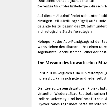
Die heutige Ansicht des Jupitertempels, die sec
Auf diesem Altarhof findet sich unter Posit
einstigen Tell (Siedlungshügel) auf Funde
Gelände bis zu Beginn des 20. Jahrhunder
archäologische Stätte freizulegen.
Höhepunkt des App-Rundgangs ist der Besu
Wahrzeichen des Libanon – hat einen Dur
sogenannte Bacchustempel, einer der best
Die Mission des kuwaitischen Mä
Er ist nur im Vergleich zum Jupitertempel „
hören gibt, kann sich jede und jeder selbs
Die Idee zu diesem gewaltigen Projekt hatt
virtuellen Wiederaufbau Baalbeks seinen E
Indiana University. und berühmt für sein V
Flyover Zones gegründet hatte, wandte sic