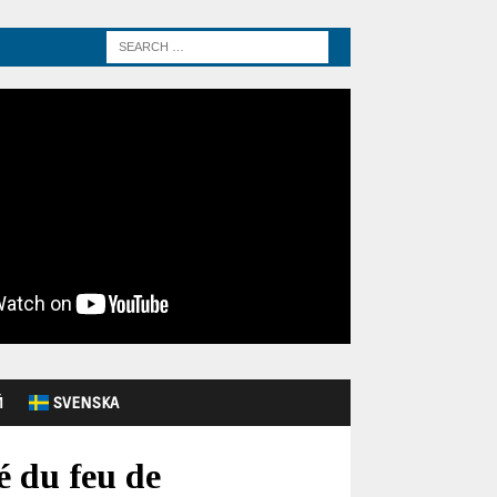
Й
SVENSKA
é du feu de