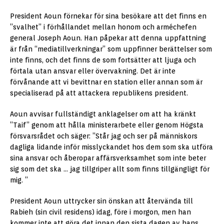
President Aoun förnekar för sina besökare att det finns en
”svalhet” i förhållandet mellan honom och arméchefen
general Joseph Aoun. Han påpekar att denna uppfattning
är från “mediatillverkningar” som uppfinner berättelser som
inte finns, och det finns de som fortsätter att ljuga och
förtala utan ansvar eller övervakning. Det är inte
förvånande att vi bevittnar en station eller annan som är
specialiserad på att attackera republikens president.
Aoun avvisar fullständigt anklagelser om att ha kränkt
”Taif” genom att hålla ministerarbete eller genom Högsta
försvarsrådet och säger: ”Står jag och ser på människors
dagliga lidande inför misslyckandet hos dem som ska utföra
sina ansvar och åberopar affärsverksamhet som inte beter
sig som det ska … jag tillgriper allt som finns tillgängligt för
mig. ”
President Aoun uttrycker sin önskan att återvända till
Rabieh (sin civil residens) idag, före i morgon, men han
kommer inte att göra det innan den sista dagen av hans