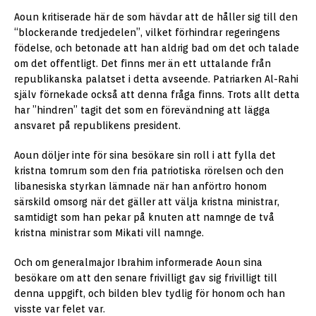
Aoun kritiserade här de som hävdar att de håller sig till den
“blockerande tredjedelen”, vilket förhindrar regeringens
födelse, och betonade att han aldrig bad om det och talade
om det offentligt. Det finns mer än ett uttalande från
republikanska palatset i detta avseende. Patriarken Al-Rahi
själv förnekade också att denna fråga finns. Trots allt detta
har ”hindren” tagit det som en förevändning att lägga
ansvaret på republikens president.
Aoun döljer inte för sina besökare sin roll i att fylla det
kristna tomrum som den fria patriotiska rörelsen och den
libanesiska styrkan lämnade när han anförtro honom
särskild omsorg när det gäller att välja kristna ministrar,
samtidigt som han pekar på knuten att namnge de två
kristna ministrar som Mikati vill namnge.
Och om generalmajor Ibrahim informerade Aoun sina
besökare om att den senare frivilligt gav sig frivilligt till
denna uppgift, och bilden blev tydlig för honom och han
visste var felet var.