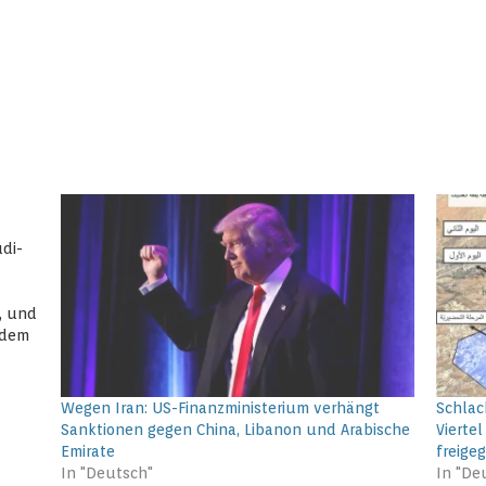
udi-
, und
 dem
n
derem
Wegen Iran: US-Finanzministerium verhängt
Schlac
Sanktionen gegen China, Libanon und Arabische
Vierte
Emirate
freige
In "Deutsch"
In "De