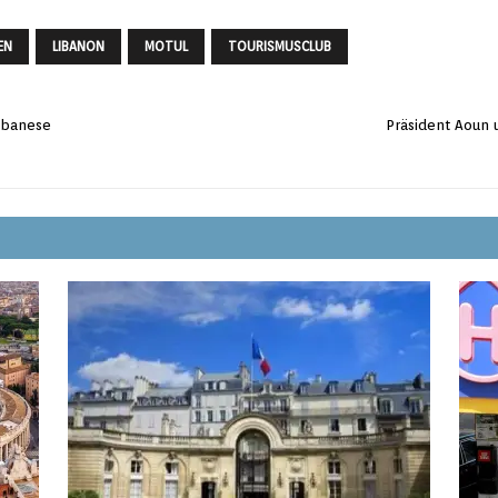
EN
LIBANON
MOTUL
TOURISMUSCLUB
libanese
Präsident Aoun