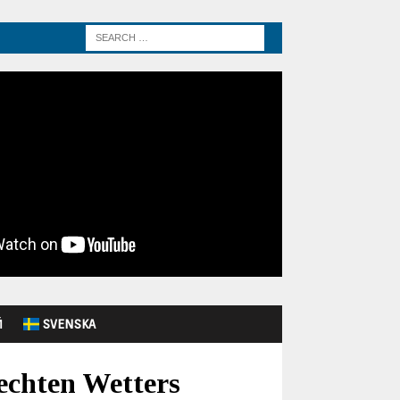
Й
SVENSKA
echten Wetters