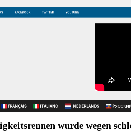
RS
FACEBOOK
TWITTER
YOUTUBE
FRANÇAIS
ITALIANO
NEDERLANDS
PУССКИ
igkeitsrennen wurde wegen schl