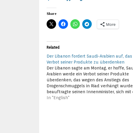
Share
More
Related
Der Libanon fordert Saudi-Arabien auf, das
Verbot seiner Produkte zu überdenken
Der Libanon sagte am Montag, er hoffe, Sa
Arabien werde ein Verbot seiner Produkte
überdenken, das wegen des Anstiegs des
Drogenschmuggels in Riad verhängt wurde
beauftragte seinen Innenminister, sich mit
Königreich abzustimmen, um die Schuldige
In "English"
aufzudecken und eine Wiederholung zu
verhindern. Die Erklärung wurde unter an
nach einem Treffen…