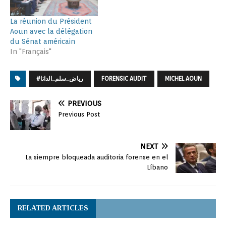
La réunion du Président
Aoun avec la délégation
du Sénat américain
In "Français"
#رياض_سلم_الداتا
FORENSIC AUDIT
MICHEL AOUN
PREVIOUS
Previous Post
NEXT
La siempre bloqueada auditoria forense en el
Líbano
RELATED ARTICLES