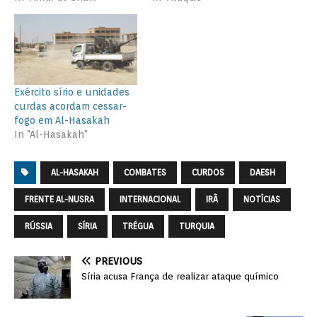
Exército sírio e unidades
curdas acordam cessar-
fogo em Al-Hasakah
In "Al-Hasakah"
AL-HASAKAH
COMBATES
CURDOS
DAESH
FRENTE AL-NUSRA
INTERNACIONAL
IRÃ
NOTÍCIAS
RÚSSIA
SÍRIA
TRÉGUA
TURQUIA
PREVIOUS
Síria acusa França de realizar ataque químico