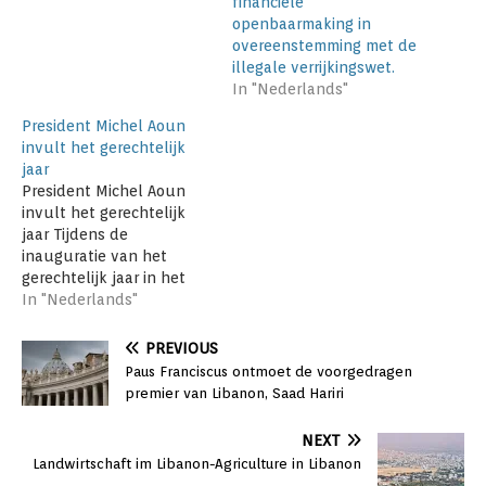
financiële
openbaarmaking in
overeenstemming met de
illegale verrijkingswet.
In "Nederlands"
President Michel Aoun
invult het gerechtelijk
jaar
President Michel Aoun
invult het gerechtelijk
jaar Tijdens de
inauguratie van het
gerechtelijk jaar in het
Paleis van Justitie heeft
In "Nederlands"
de Libanese president
Michel Aoun gezegd dat
PREVIOUS
het hoog tijd is om de
Paus Franciscus ontmoet de voorgedragen
overheid te herzien van
premier van Libanon, Saad Hariri
de systemen waarmee de
Libanese gerechtelijke
NEXT
instellingen voldoen.
Landwirtschaft im Libanon-Agriculture in Libanon
"Het is essentieel om