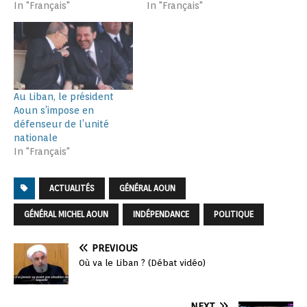
In "Français"
In "Français"
Au Liban, le président
Aoun s’impose en
défenseur de l’unité
nationale
In "Français"
ACTUALITÉS
GÉNÉRAL AOUN
GÉNÉRAL MICHEL AOUN
INDÉPENDANCE
POLITIQUE
PREVIOUS
Où va le Liban ? (Débat vidéo)
NEXT