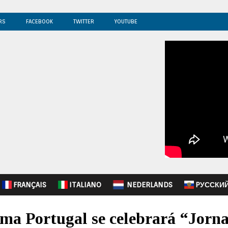
RS
FACEBOOK
TWITTER
YOUTUBE
FRANÇAIS
ITALIANO
NEDERLANDS
PУССКИ
ma Portugal se celebrará “Jorna