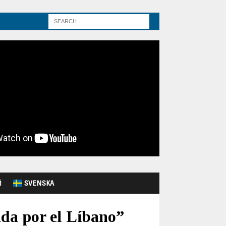
Й
SVENSKA
da por el Líbano”