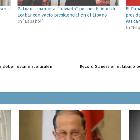
rán a
Patriarca maronita, “aliviado” por posibilidad de
El Papa
acabar con vacío presidencial en el Líbano
presid
In "Español"
Vatica
In "Es
s deben estar en Jerusalén
Récord Guiness en el Líbano p