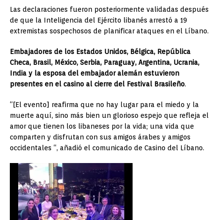
Las declaraciones fueron posteriormente validadas después
de que la Inteligencia del Ejército libanés arrestó a 19
extremistas sospechosos de planificar ataques en el Líbano.
Embajadores de los Estados Unidos, Bélgica, República
Checa, Brasil, México, Serbia, Paraguay, Argentina, Ucrania,
India y la esposa del embajador alemán estuvieron
presentes en el casino al cierre del Festival Brasileño
.
“[El evento] reafirma que no hay lugar para el miedo y la
muerte aquí, sino más bien un glorioso espejo que refleja el
amor que tienen los libaneses por la vida; una vida que
comparten y disfrutan con sus amigos árabes y amigos
occidentales “, añadió el comunicado de Casino del Líbano.