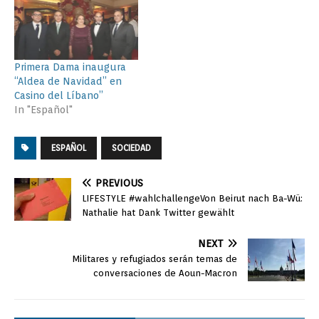
Primera Dama inaugura
“Aldea de Navidad” en
Casino del Líbano”
In "Español"
ESPAÑOL
SOCIEDAD
PREVIOUS
LIFESTYLE #wahlchallengeVon Beirut nach Ba-Wü:
Nathalie hat Dank Twitter gewählt
NEXT
Militares y refugiados serán temas de
conversaciones de Aoun-Macron