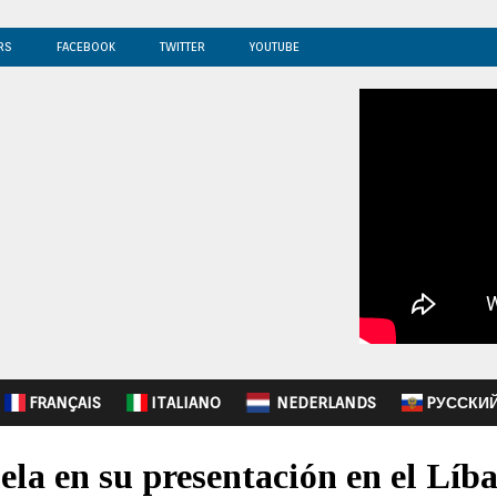
RS
FACEBOOK
TWITTER
YOUTUBE
FRANÇAIS
ITALIANO
NEDERLANDS
PУССКИ
ela en su presentación en el Líb