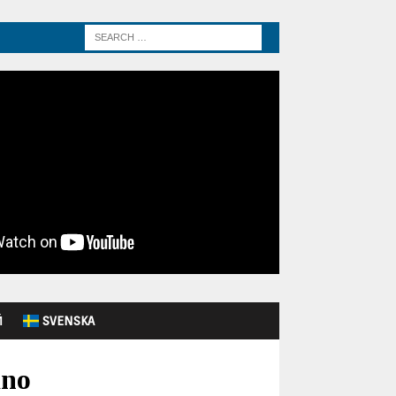
Й
SVENSKA
ano