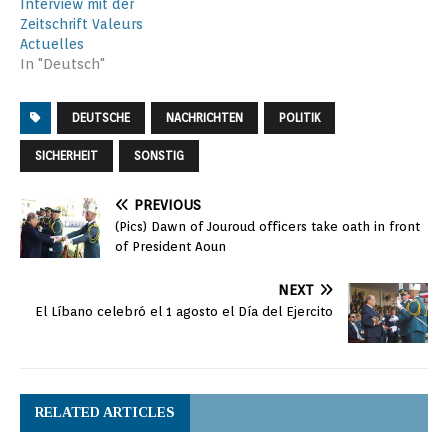
Interview mit der
Zeitschrift Valeurs
Actuelles
In "Deutsch"
DEUTSCHE
NACHRICHTEN
POLITIK
SICHERHEIT
SONSTIG
PREVIOUS
(Pics) Dawn of Jouroud officers take oath in front
of President Aoun
NEXT
El Líbano celebró el 1 agosto el Día del Ejercito
RELATED ARTICLES