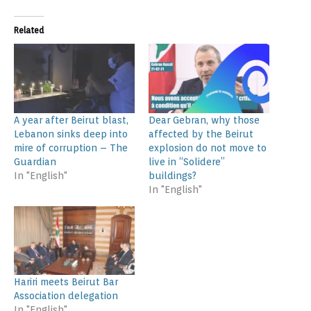
Related
A year after Beirut blast,
Dear Gebran, why those
Lebanon sinks deep into
affected by the Beirut
mire of corruption – The
explosion do not move to
Guardian
live in “Solidere”
In "English"
buildings?
In "English"
Hariri meets Beirut Bar
Association delegation
In "English"