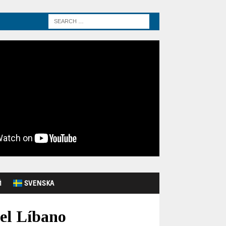
Й
SVENSKA
del Líbano