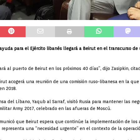
uda para el Ejército libanés llegará a Beirut en el transcurso de
ará al puerto de Beirut en los próximos 40 días”, dijo Zasipkin, cit
irut acogerá una reunión de una comisión ruso-libanesa en la que 
 en 2018.
nsa del Líbano, Yaqub al Sarraf, visitó Rusia para mantener las ne
 militar Army 2017, celebrado en las afueras de Moscú.
omunicó que Beirut espera que continúe la implementación de los 
 representa una “necesidad urgente” en el contexto de la operación