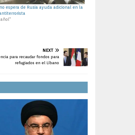
ano espera de Rusia ayuda adicional en la
ntiterrorista
pañol"
NEXT
ncia para recaudar fondos para
refugiados en el Líbano