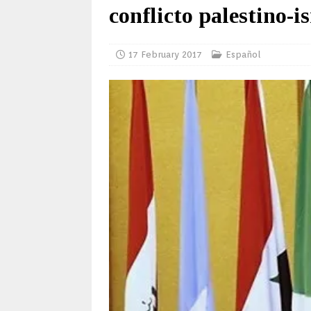
conflicto palestino-is
17 February 2017
Español