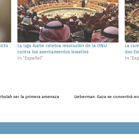
icto
La Liga Árabe celebra resolución de la ONU
La cum
contra los asentamientos israelíes
dos Es
In "Español"
In "Es
Hizbulah ser la primera amenaza
Lieberman: Gaza se convertirá e