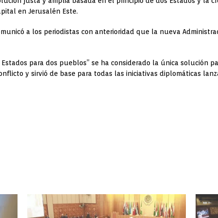
lución justa y amplia basada en el principio de dos Estados y la 
apital en Jerusalén Este.
municó a los periodistas con anterioridad que la nueva Administrac
Estados para dos pueblos” se ha considerado la única solución para
flicto y sirvió de base para todas las iniciativas diplomáticas la