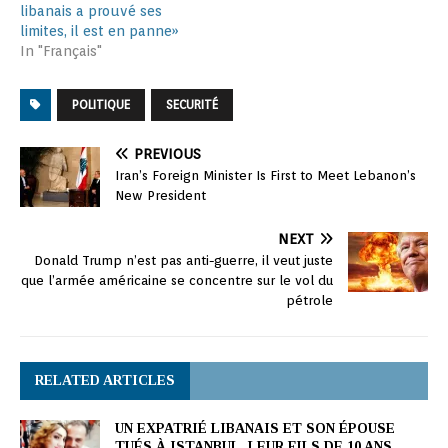
libanais a prouvé ses
limites, il est en panne»
In "Français"
POLITIQUE
SECURITÉ
PREVIOUS
Iran’s Foreign Minister Is First to Meet Lebanon’s
New President
NEXT
Donald Trump n’est pas anti-guerre, il veut juste
que l’armée américaine se concentre sur le vol du
pétrole
RELATED ARTICLES
UN EXPATRIÉ LIBANAIS ET SON ÉPOUSE
TUÉS À ISTANBUL, LEUR FILS DE 10 ANS