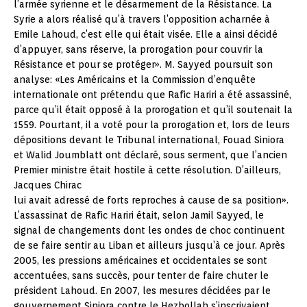
l’armée syrienne et le désarmement de la Résistance. La
Syrie a alors réalisé qu’à travers l’opposition acharnée à
Emile Lahoud, c’est elle qui était visée. Elle a ainsi décidé
d’appuyer, sans réserve, la prorogation pour couvrir la
Résistance et pour se protéger». M. Sayyed poursuit son
analyse: «Les Américains et la Commission d’enquête
internationale ont prétendu que Rafic Hariri a été assassiné,
parce qu’il était opposé à la prorogation et qu’il soutenait la
1559. Pourtant, il a voté pour la prorogation et, lors de leurs
dépositions devant le Tribunal international, Fouad Siniora
et Walid Joumblatt ont déclaré, sous serment, que l’ancien
Premier ministre était hostile à cette résolution. D’ailleurs,
Jacques Chirac
lui avait adressé de forts reproches à cause de sa position».
L’assassinat de Rafic Hariri était, selon Jamil Sayyed, le
signal de changements dont les ondes de choc continuent
de se faire sentir au Liban et ailleurs jusqu’à ce jour. Après
2005, les pressions américaines et occidentales se sont
accentuées, sans succès, pour tenter de faire chuter le
président Lahoud. En 2007, les mesures décidées par le
gouvernement Siniora contre le Hezbollah s’inscrivaient