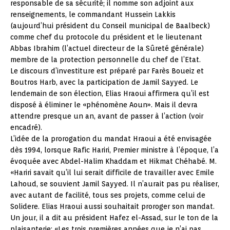
responsable de sa sécurité; il nomme son adjoint aux
renseignements, le commandant Hussein Lakkis
(aujourd’hui président du Conseil municipal de Baalbeck)
comme chef du protocole du président et le lieutenant
Abbas Ibrahim (l’actuel directeur de la Sûreté générale)
membre de la protection personnelle du chef de l’Etat.
Le discours d’investiture est préparé par Farès Boueiz et
Boutros Harb, avec la participation de Jamil Sayyed. Le
lendemain de son élection, Elias Hraoui affirmera qu’il est
disposé à éliminer le «phénomène Aoun». Mais il devra
attendre presque un an, avant de passer à l’action (voir
encadré).
L’idée de la prorogation du mandat Hraoui a été envisagée
dès 1994, lorsque Rafic Hariri, Premier ministre à l’époque, l’a
évoquée avec Abdel-Halim Khaddam et Hikmat Chéhabé. M.
«Hariri savait qu’il lui serait difficile de travailler avec Emile
Lahoud, se souvient Jamil Sayyed. Il n’aurait pas pu réaliser,
avec autant de facilité, tous ses projets, comme celui de
Solidere. Elias Hraoui aussi souhaitait proroger son mandat.
Un jour, il a dit au président Hafez el-Assad, sur le ton de la
plaisanterie: «Les trois premières années que je n’ai pas