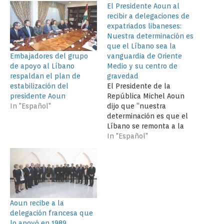
El Presidente Aoun al
recibir a delegaciones de
expatriados libaneses:
Nuestra determinación es
que el Líbano sea la
Embajadores del grupo
vanguardia de Oriente
de apoyo al Líbano
Medio y su centro de
respaldan el plan de
gravedad
estabilización del
El Presidente de la
presidente Aoun
República Michel Aoun
In "Español"
dijo que “nuestra
determinación es que el
Líbano se remonta a la
época anterior cuando
In "Español"
era la vanguardia del
Medio Oriente y su centro
de gravedad. Hoy día ha
recuperado todas sus
posiciones y se convirtió
en el punto de
Aoun recibe a la
encuentro para todas…
delegación francesa que
lo apoyó en 1989