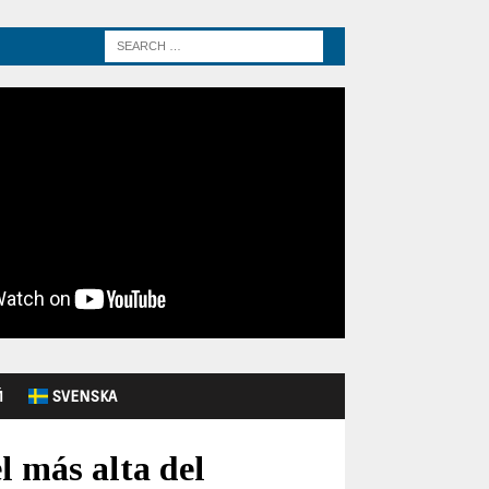
Й
SVENSKA
l más alta del