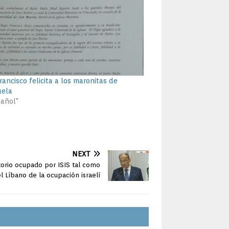
ancisco felicita a los maronitas de
uela
pañol"
NEXT
itorio ocupado por ISIS tal como
el Líbano de la ocupación israelí