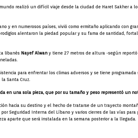
ndo realizó un difícil viaje desde la ciudad de Haret Sakher a los
ano y en numerosos países, vivió como ermitaño aplicando con gra
prodigios alentaron la piedad popular y su fama de santidad, fort
ta libanés
Nayef Alwan
y tiene 27 metros de altura -según reportó 
neladas.
sistencia para enfrentar los climas adversos y se tiene programada
 la Santa Cruz.
ada en una sola pieza, que por su tamaño y peso representó un not
ión hacia su destino y el hecho de tratarse de un trayecto montañ
 por Seguridad Interna del Líbano y varios cierres de las vías par
za aparte que será instalada en la semana posterior a la llegada.