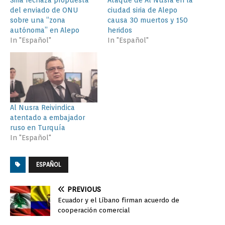
Siria rechaza propuesta
Ataque de Al Nusra en la
del enviado de ONU
ciudad siria de Alepo
sobre una “zona
causa 30 muertos y 150
autónoma” en Alepo
heridos
In "Español"
In "Español"
Al Nusra Reivindica
atentado a embajador
ruso en Turquía
In "Español"
ESPAÑOL
PREVIOUS
Ecuador y el Líbano firman acuerdo de
cooperación comercial