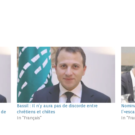
Bassil : Il n’y aura pas de discorde entre
Nomina
u de
chrétiens et chiites
l’«esc
In "Français"
In "Fra