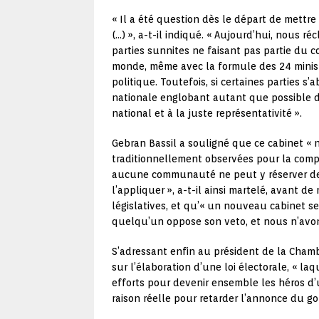
« Il a été question dès le départ de mett
(…) », a-t-il indiqué. « Aujourd’hui, nous r
parties sunnites ne faisant pas partie du c
monde, même avec la formule des 24 ministr
politique. Toutefois, si certaines parties s
nationale englobant autant que possible de
national et à la juste représentativité ».
Gebran Bassil a souligné que ce cabinet « 
traditionnellement observées pour la compo
aucune communauté ne peut y réserver des po
l’appliquer », a-t-il ainsi martelé, avant d
législatives, et qu’« un nouveau cabinet s
quelqu’un oppose son veto, et nous n’avon
S’adressant enfin au président de la Chambre
sur l’élaboration d’une loi électorale, « la
efforts pour devenir ensemble les héros d’u
raison réelle pour retarder l’annonce du g