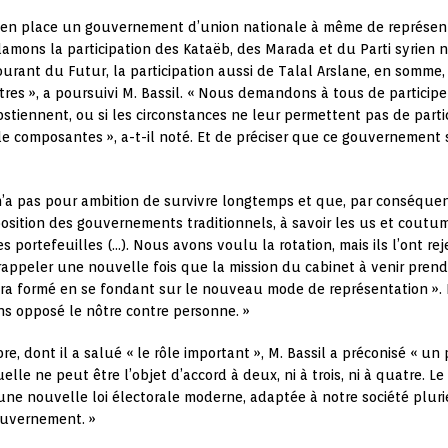
re en place un gouvernement d’union nationale à même de représent
éclamons la participation des Kataëb, des Marada et du Parti syrien na
ourant du Futur, la participation aussi de Talal Arslane, en somme, 
es », a poursuivi M. Bassil. « Nous demandons à tous de participer
’abstiennent, ou si les circonstances ne leur permettent pas de part
 composantes », a-t-il noté. Et de préciser que ce gouvernement s
n’a pas pour ambition de survivre longtemps et que, par conséquen
sition des gouvernements traditionnels, à savoir les us et coutume
rtefeuilles (…). Nous avons voulu la rotation, mais ils l’ont reje
e rappeler une nouvelle fois que la mission du cabinet à venir pren
era formé en se fondant sur le nouveau mode de représentation ». 
s opposé le nôtre contre personne. »
, dont il a salué « le rôle important », M. Bassil a préconisé « un 
quelle ne peut être l’objet d’accord à deux, ni à trois, ni à quatre. 
ne nouvelle loi électorale moderne, adaptée à notre société pluriell
ouvernement. »