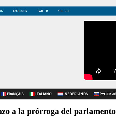
RS
FACEBOOK
TWITTER
YOUTUBE
FRANÇAIS
ITALIANO
NEDERLANDS
PУССКИ
azo a la prórroga del parlamento