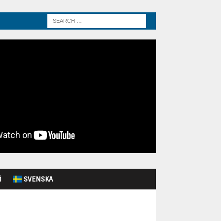
Й
SVENSKA