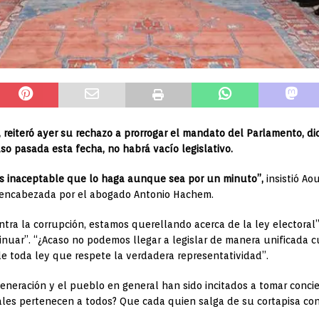
 reiteró ayer su rechazo a prorrogar el mandato del Parlamento, di
uso pasada esta fecha, no habrá vacío legislativo.
es inaceptable que lo haga aunque sea por un minuto”,
insistió Ao
s encabezada por el abogado Antonio Hachem.
ntra la corrupción, estamos querellando acerca de la ley electoral
tinuar”. “¿Acaso no podemos llegar a legislar de manera unificada 
e toda ley que respete la verdadera representatividad”.
neración y el pueblo en general han sido incitados a tomar concie
les pertenecen a todos? Que cada quien salga de su cortapisa co