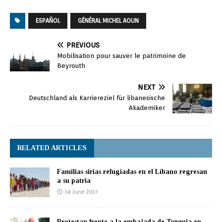
ESPAÑOL
GÉNÉRAL MICHEL AOUN
PREVIOUS
Mobilisation pour sauver le patrimoine de
Beyrouth
NEXT
Deutschland als Karriereziel für libanesische
Akademiker
RELATED ARTICLES
Familias sirias refugiadas en el Líbano regresan
a su patria
14 June 2017
Protestan frente a la embajada de Turquia en