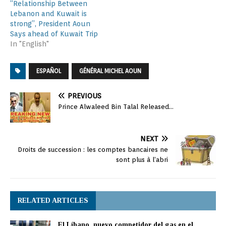
“Relationship Between
Lebanon and Kuwait is
strong”, President Aoun
Says ahead of Kuwait Trip
In "English"
ESPAÑOL
GÉNÉRAL MICHEL AOUN
PREVIOUS
Prince Alwaleed Bin Talal Released…
NEXT
Droits de succession : les comptes bancaires ne
sont plus à l’abri
RELATED ARTICLES
El Líbano, nuevo competidor del gas en el