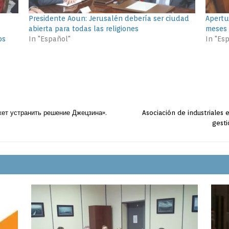
Presidente Aoun: Jerusalén debería ser ciudad
Apertu
abierta para todas las religiones
meses 
os
In "Español"
In "Es
жет устранить решение Джецзина».
Asociación de industriales 
gesti