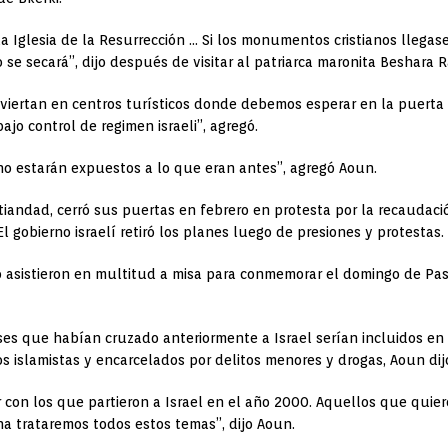
 Iglesia de la Resurrección … Si los monumentos cristianos llegase
 se secará”, dijo después de visitar al patriarca maronita Beshara Ra
iertan en centros turísticos donde debemos esperar en la puerta 
ajo control de regimen israeli”, agregó.
 no estarán expuestos a lo que eran antes”, agregó Aoun.
istiandad, cerró sus puertas en febrero en protesta por la recaudac
l gobierno israelí retiró los planes luego de presiones y protestas.
o asistieron en multitud a misa para conmemorar el domingo de Pasc
ses que habían cruzado anteriormente a Israel serían incluidos en
os islamistas y encarcelados por delitos menores y drogas, Aoun dij
 con los que partieron a Israel en el año 2000. Aquellos que quier
a trataremos todos estos temas”, dijo Aoun.