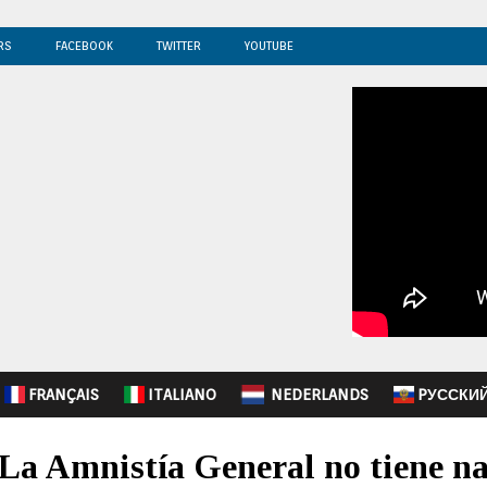
RS
FACEBOOK
TWITTER
YOUTUBE
FRANÇAIS
ITALIANO
NEDERLANDS
PУССКИ
a Amnistía General no tiene na