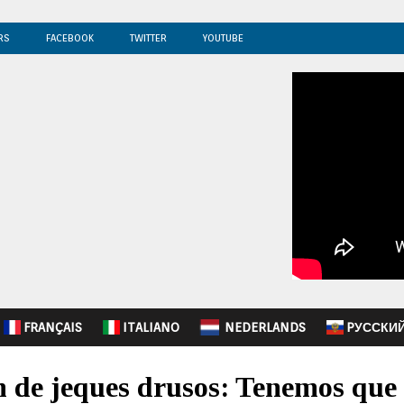
RS
FACEBOOK
TWITTER
YOUTUBE
FRANÇAIS
ITALIANO
NEDERLANDS
PУССКИ
 de jeques drusos: Tenemos que 