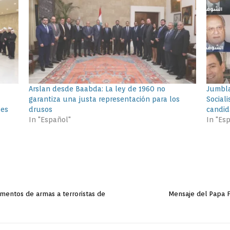
Arslan desde Baabda: La ley de 1960 no
Jumbla
garantiza una justa representación para los
Social
des
drusos
candid
In "Español"
In "Es
amentos de armas a terroristas de
Mensaje del Papa F