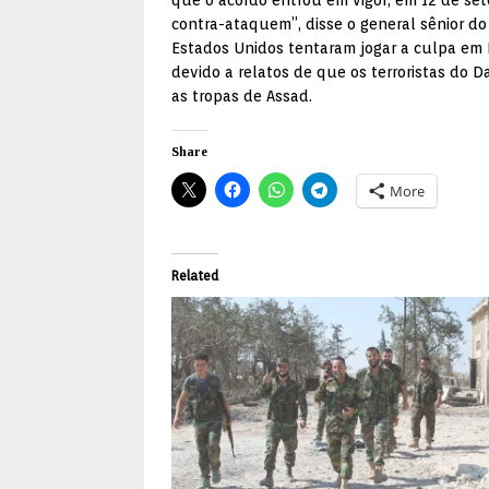
que o acordo entrou em vigor, em 12 de set
contra-ataquem”, disse o general sênior do
Estados Unidos tentaram jogar a culpa em
devido a relatos de que os terroristas do D
as tropas de Assad.
Share
More
Related