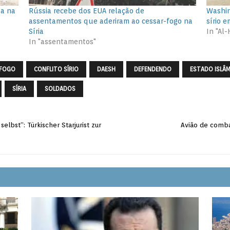
ua na
Rússia recebe dos EUA relação de
Washin
assentamentos que aderiram ao cessar-fogo na
sírio 
Síria
In "Al
In "assentamentos"
-FOGO
CONFLITO SÍRIO
DAESH
DEFENDENDO
ESTADO ISLÂ
SÍRIA
SOLDADOS
elbst”: Türkischer Starjurist zur
Avião de comba