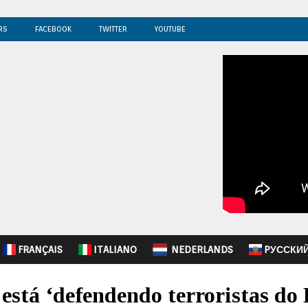
RS
FACEBOOK
TWITTER
YOUTUBE
FRANÇAIS
ITALIANO
NEDERLANDS
PУССКИ
está ‘defendendo terroristas do