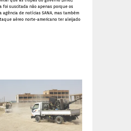
itar que as tropas do governo [sírio]
ia foi suscitada não apenas porque os
a agência de notícias SANA, mas também
ataque aéreo norte-americano ter aleijado