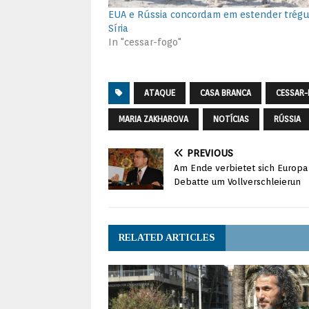
EUA e Rússia concordam em estender trég
Síria
In "cessar-fogo"
ATAQUE
CASA BRANCA
CESSAR
MARIA ZAKHAROVA
NOTÍCIAS
RÚSSIA
PREVIOUS
Am Ende verbietet sich Europa s
Debatte um Vollverschleierun
RELATED ARTICLES