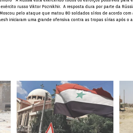
embro “A Rússia está exercendo todos os esforços possíveis para ev
 exército russo Viktor Poznikhir. A resposta dura por parte da Rúss
 Moscou pelo ataque que matou 80 soldados sírios de acordo com 
aesh iniciaram uma grande ofensiva contra as tropas sírias após o 