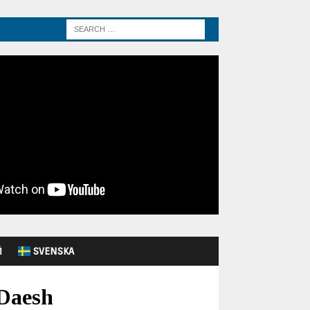
Й
SVENSKA
 Daesh