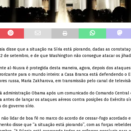
sia disse que a situação na Síria está piorando, dadas as constata
12 de setembro, e de que Washington não consegue atacar os jihadi
te al-Nusra é protegida desta maneira, agora, depois dos ataques a
rizante para o mundo inteiro: a Casa Branca está defendendo o EI 
ores russa, Maria Zakharova, em transmissão pelo canal de televisã
à administração Obama após um comunicado do Comando Central d
a antes de lançar os ataques aéreos contra posições do Exército sí
do governo sírio.
 não lidar de boa fé no marco do acordo de cessar-fogo acordado e
Savchenko disse que “a situação está piorando”, com as forças reb