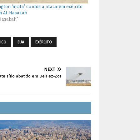
gton ‘incita’ curdos a atacarem exército
em Al-Hasakah
-Hasakah"
MICO
EUA
EXÉRCITO
NEXT
te sírio abatido em Deir ez-Zor