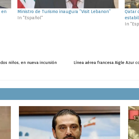
s en
Ministro de Turismo inaugura “Visit Lebanon”
Qatar o
In "Español"
estabi
In "Es
uidos niños, en nueva incursión
Línea aérea francesa Aigle Azur 