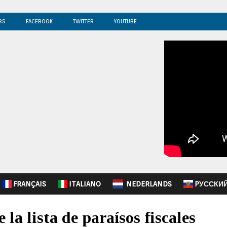
RS
FACEBOOK
TWITTER
YOUTUBE
FRANÇAIS
ITALIANO
NEDERLANDS
PУССКИ
 la lista de paraísos fiscales