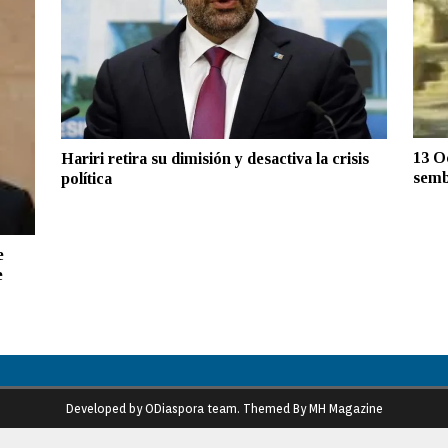
13 O
Hariri retira su dimisión y desactiva la crisis
sembr
política
e
e
Developed by ODiaspora team. Themed By MH Magazine