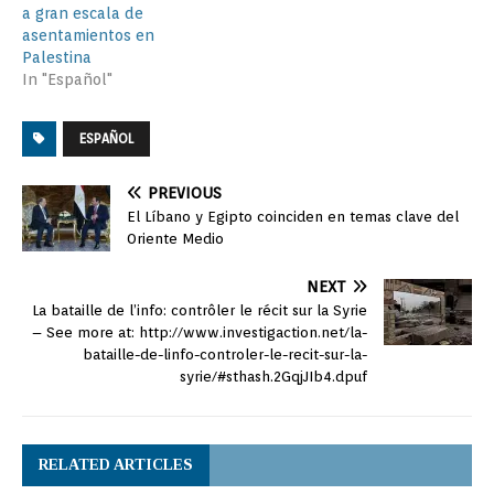
a gran escala de
asentamientos en
Palestina
In "Español"
ESPAÑOL
PREVIOUS
El Líbano y Egipto coinciden en temas clave del
Oriente Medio
NEXT
La bataille de l’info: contrôler le récit sur la Syrie
– See more at: http://www.investigaction.net/la-
bataille-de-linfo-controler-le-recit-sur-la-
syrie/#sthash.2GqjJIb4.dpuf
RELATED ARTICLES