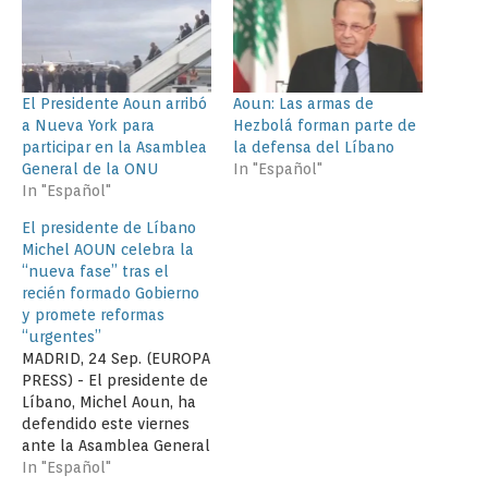
El Presidente Aoun arribó
Aoun: Las armas de
a Nueva York para
Hezbolá forman parte de
participar en la Asamblea
la defensa del Líbano
General de la ONU
In "Español"
In "Español"
El presidente de Líbano
Michel AOUN celebra la
“nueva fase” tras el
recién formado Gobierno
y promete reformas
“urgentes”
MADRID, 24 Sep. (EUROPA
PRESS) - El presidente de
Líbano, Michel Aoun, ha
defendido este viernes
ante la Asamblea General
de la ONU que el país "se
In "Español"