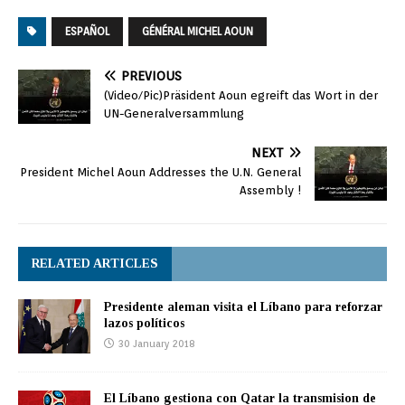
ha embarcado en una
nueva fase", con un
ESPAÑOL
GÉNÉRAL MICHEL AOUN
nuevo Gobierno que
emprenderá las reformas
"urgentes y necesarias",
PREVIOUS
mientras que ha
(Video/Pic)Präsident Aoun egreift das Wort in der
manifestado el rechazo…
UN-Generalversammlung
NEXT
President Michel Aoun Addresses the U.N. General
Assembly !
RELATED ARTICLES
Presidente aleman visita el Líbano para reforzar
lazos políticos
30 January 2018
El Líbano gestiona con Qatar la transmision de