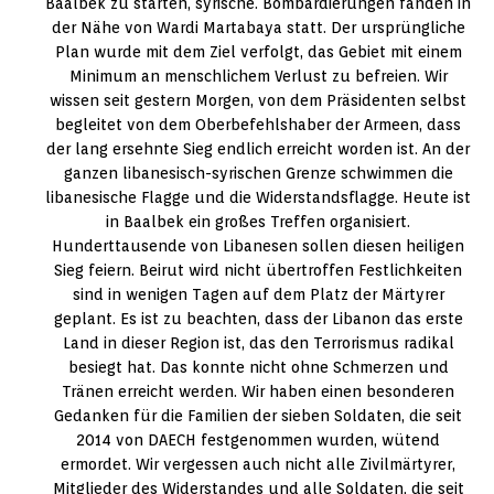
Baalbek zu starten, syrische. Bombardierungen fanden in
der Nähe von Wardi Martabaya statt. Der ursprüngliche
Plan wurde mit dem Ziel verfolgt, das Gebiet mit einem
Minimum an menschlichem Verlust zu befreien. Wir
wissen seit gestern Morgen, von dem Präsidenten selbst
begleitet von dem Oberbefehlshaber der Armeen, dass
der lang ersehnte Sieg endlich erreicht worden ist. An der
ganzen libanesisch-syrischen Grenze schwimmen die
libanesische Flagge und die Widerstandsflagge. Heute ist
in Baalbek ein großes Treffen organisiert.
Hunderttausende von Libanesen sollen diesen heiligen
Sieg feiern. Beirut wird nicht übertroffen Festlichkeiten
sind in wenigen Tagen auf dem Platz der Märtyrer
geplant. Es ist zu beachten, dass der Libanon das erste
Land in dieser Region ist, das den Terrorismus radikal
besiegt hat. Das konnte nicht ohne Schmerzen und
Tränen erreicht werden. Wir haben einen besonderen
Gedanken für die Familien der sieben Soldaten, die seit
2014 von DAECH festgenommen wurden, wütend
ermordet. Wir vergessen auch nicht alle Zivilmärtyrer,
Mitglieder des Widerstandes und alle Soldaten, die seit