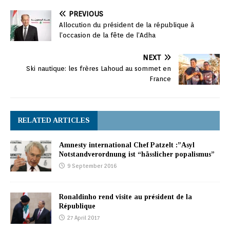
PREVIOUS
Allocution du président de la république à
l’occasion de la fête de l’Adha
NEXT
Ski nautique: les frères Lahoud au sommet en
France
RELATED ARTICLES
Amnesty international Chef Patzelt :”Asyl
Notstandverordnung ist “hässlicher popalismus”
9 September 2016
Ronaldinho rend visite au président de la
République
27 April 2017