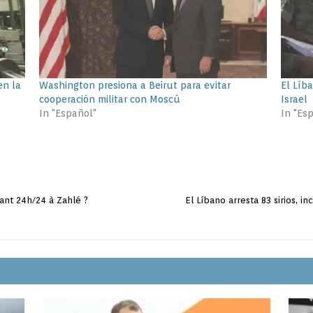
en la
Washington presiona a Beirut para evitar
El Líb
cooperación militar con Moscú
Israel
In "Español"
In "Es
urant 24h/24 à Zahlé ?
El Líbano arresta 83 sirios, i