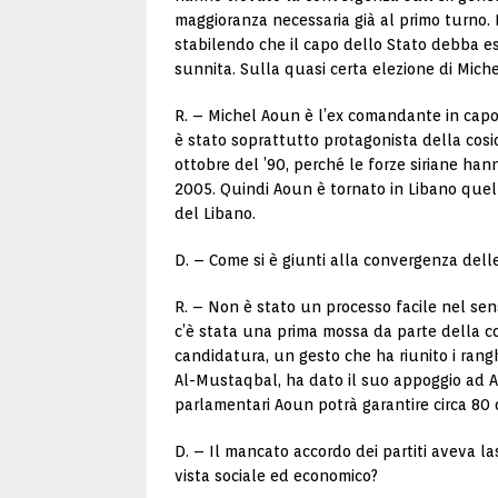
maggioranza necessaria già al primo turno. 
stabilendo che il capo dello Stato debba ess
sunnita. Sulla quasi certa elezione di Mich
R. – Michel Aoun è l’ex comandante in capo
è stato soprattutto protagonista della cosidd
ottobre del ’90, perché le forze siriane ha
2005. Quindi Aoun è tornato in Libano quell
del Libano.
D. – Come si è giunti alla convergenza dell
R. – Non è stato un processo facile nel sen
c’è stata una prima mossa da parte della coa
candidatura, un gesto che ha riunito i rangh
Al-Mustaqbal, ha dato il suo appoggio ad Aou
parlamentari Aoun potrà garantire circa 80 
D. – Il mancato accordo dei partiti aveva l
vista sociale ed economico?