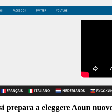
RS
FACEBOOK
TWITTER
YOUTUBE
FRANÇAIS
ITALIANO
NEDERLANDS
PУССКИ
i prepara a eleggere Aoun nuovo