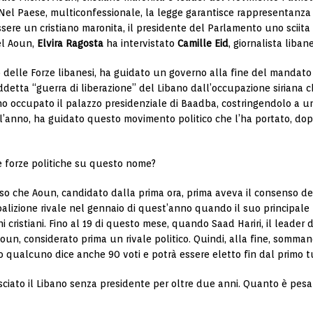
Nel Paese, multiconfessionale, la legge garantisce rappresentanza po
ere un cristiano maronita, il presidente del Parlamento uno sciita e
el Aoun,
Elvira Ragosta
ha intervistato
Camille Eid
, giornalista liba
 delle Forze libanesi, ha guidato un governo alla fine del mandato
etta “guerra di liberazione” del Libano dall’occupazione siriana che 
nno occupato il palazzo presidenziale di Baadba, costringendolo a un
’anno, ha guidato questo movimento politico che l’ha portato, dopo
e forze politiche su questo nome?
so che Aoun, candidato dalla prima ora, prima aveva il consenso del
lizione rivale nel gennaio di quest’anno quando il suo principale ri
i cristiani. Fino al 19 di questo mese, quando Saad Hariri, il lead
n, considerato prima un rivale politico. Quindi, alla fine, sommando
o qualcuno dice anche 90 voti e potrà essere eletto fin dal primo t
asciato il Libano senza presidente per oltre due anni. Quanto è pe