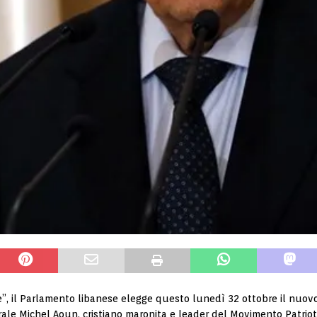
”, il Parlamento libanese elegge questo lunedì 32 ottobre il nuovo p
ale Michel Aoun, cristiano maronita e leader del Movimento Patriott