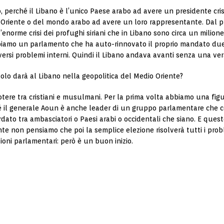
o, perché il Libano è l’unico Paese arabo ad avere un presidente cri
o Oriente o del mondo arabo ad avere un loro rappresentante. Dal pu
enorme crisi dei profughi siriani che in Libano sono circa un milion
bbiamo un parlamento che ha auto-rinnovato il proprio mandato du
versi problemi interni. Quindi il Libano andava avanti senza una ver
olo darà al Libano nella geopolitica del Medio Oriente?
potere tra cristiani e musulmani. Per la prima volta abbiamo una figu
hé il generale Aoun è anche leader di un gruppo parlamentare che 
ato tra ambasciatori o Paesi arabi o occidentali che siano. E ques
ente non pensiamo che poi la semplice elezione risolverà tutti i prob
oni parlamentari: però è un buon inizio.