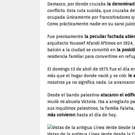
Damasco, por donde cruzaba
la denominad
conflicto. Esta ruta suicida, que cruzaba d
ocupada únicamente por francotiradores 
Como prácticamente nadie en su sano juicio 
Fue precisamente
la peculiar fachada abie
arquitecto Youssef Afandi Aftimos en 1924,
balcón a la ciudad se convirtió en
la posici
residencia familiar para convertirse en refu
El domingo 13 de abril de 1975 fue el día e
más que el hogar donde nació y se crió:
le 
nosotros ya no significa nada. Le arrancar
Desde el bando palestino
atacaron el edif
murió mi abuela Victoria. Iba a arreglarlo p
sus inquilinos palestinos, la familia Falah
más volvieron
hasta el día de hoy.
Vistas de la antigua Línea Verde desde la C