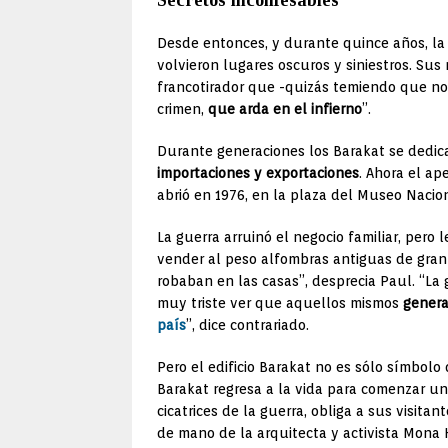
Desde entonces, y durante quince años, la
volvieron lugares oscuros y siniestros. Sus
francotirador que -quizás temiendo que no s
crimen,
que arda en el infierno
”.
Durante generaciones los Barakat se dedicar
importaciones y exportaciones
. Ahora el ap
abrió en 1976, en la plaza del Museo Nacio
La guerra arruinó el negocio familiar, per
vender al peso alfombras antiguas de gra
robaban en las casas”, desprecia Paul. “La 
muy triste ver que aquellos mismos
genera
país
”, dice contrariado.
Pero el edificio Barakat no es sólo símbolo
Barakat regresa a la vida para comenzar 
cicatrices de la guerra, obliga a sus visit
de mano de la arquitecta y activista Mona H