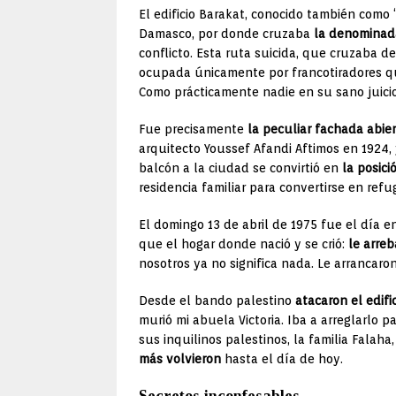
El edificio Barakat, conocido también como 
Damasco, por donde cruzaba
la denominad
conflicto. Esta ruta suicida, que cruzaba d
ocupada únicamente por francotiradores 
Como prácticamente nadie en su sano juicio 
Fue precisamente
la peculiar fachada abie
arquitecto Youssef Afandi Aftimos en 1924,
balcón a la ciudad se convirtió en
la posici
residencia familiar para convertirse en refu
El domingo 13 de abril de 1975 fue el día e
que el hogar donde nació y se crió:
le arreb
nosotros ya no significa nada. Le arrancar
Desde el bando palestino
atacaron el edif
murió mi abuela Victoria. Iba a arreglarlo p
sus inquilinos palestinos, la familia Falah
más volvieron
hasta el día de hoy.
Secretos inconfesables