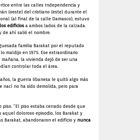
értice entre las calles Independencia y
án (oeste) del cristiano (este) durante el
onal (al final de la calle Damasco), estuvo
os edificios
a ambos lados de la calzada.
y de ahí salió el nombre.
rguesada familia Barakat por el reputado
o maldijo en 1975. Ese extraordinario
a mañana, la vivienda dejó de ser una
odían controlar toda el área.
años, la guerra libanesa le quitó algo más
e nací no ha sido demolida, pero para
 piso. “El piso estaba cerrado desde que
as aquel doloroso episodio, los Barakat y
ás Barakat, abandonaron el edificio y
nunca