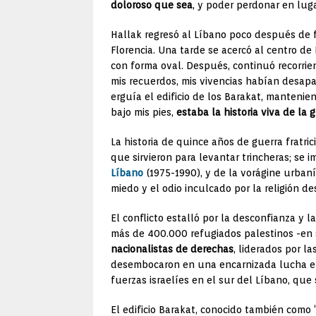
doloroso que sea
, y poder perdonar en luga
Hallak regresó al Líbano poco después de 
Florencia. Una tarde se acercó al centro de
con forma oval. Después, continuó recorrie
mis recuerdos, mis vivencias habían desapar
erguía el edificio de los Barakat, mantenie
bajo mis pies,
estaba la historia viva de la 
La historia de quince años de guerra fratri
que sirvieron para levantar trincheras; se i
Líbano
(1975-1990), y de la vorágine urbaní
miedo y el odio inculcado por la religión de
El conflicto estalló por la desconfianza y 
más de 400.000 refugiados palestinos -en 
nacionalistas de derechas
, liderados por l
desembocaron en una encarnizada lucha ent
fuerzas israelíes en el sur del Líbano, que
El edificio Barakat, conocido también como 