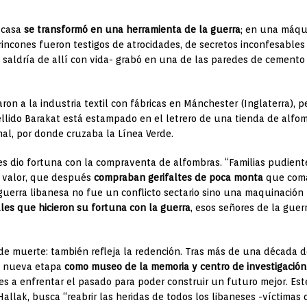
 casa
se transformó en una herramienta de la guerra
; en una máqu
 rincones fueron testigos de atrocidades, de secretos inconfesable
aldría de allí con vida- grabó en una de las paredes de cemento de
on a la industria textil con fábricas en Mánchester (Inglaterra), p
ellido Barakat está estampado en el letrero de una tienda de alfom
nal, por donde cruzaba la Línea Verde.
o les dio fortuna con la compraventa de alfombras. “Familias pudie
n valor, que después
compraban gerifaltes de poca monta
que coma
guerra libanesa no fue un conflicto sectario sino una maquinación 
les que hicieron su fortuna con la guerra
, esos señores de la gue
 de muerte: también refleja la redención. Tras más de una década de 
un nueva etapa
como museo de la memoria y centro de investigación
antes a enfrentar el pasado para poder construir un futuro mejor. Es
allak, busca “reabrir las heridas de todos los libaneses -víctimas