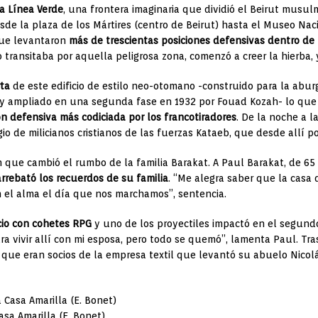
a Línea Verde
, una frontera imaginaria que dividió el Beirut musulm
esde la plaza de los Mártires (centro de Beirut) hasta el Museo Naci
que levantaron
más de trescientas posiciones defensivas dentro de l
transitaba por aquella peligrosa zona, comenzó a creer la hierba, 
rta
de este edificio de estilo neo-otomano -construido para la abu
 y ampliado en una segunda fase en 1932 por Fouad Kozah- lo que l
ón defensiva más codiciada por los francotiradores
. De la noche a l
gio de milicianos cristianos de las fuerzas Kataeb, que desde allí p
n que cambió el rumbo de la familia Barakat. A Paul Barakat, de 65 a
arrebató los recuerdos de su familia
. “Me alegra saber que la casa
on el alma el día que nos marchamos”, sentencia.
icio con cohetes RPG
y uno de los proyectiles impactó en el segundo
ara vivir allí con mi esposa, pero todo se quemó”, lamenta Paul. Tr
a, que eran socios de la empresa textil que levantó su abuelo Nicol
asa Amarilla (E. Bonet)