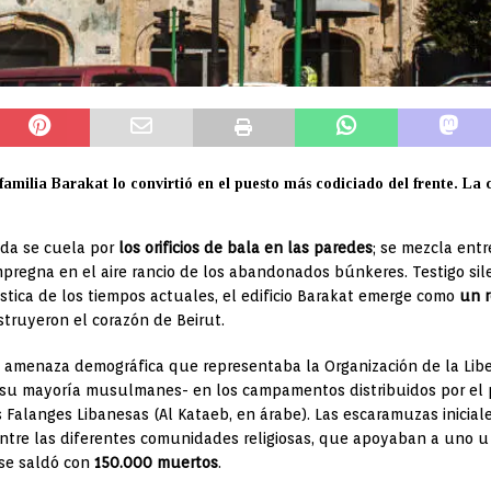
a familia Barakat lo convirtió en el puesto más codiciado del frente. L
cida se cuela por
los orificios de bala en las paredes
; se mezcla entr
impregna en el aire rancio de los abandonados búnkeres. Testigo sil
stica de los tiempos actuales, el edificio Barakat emerge como
un 
struyeron el corazón de Beirut.
la amenaza demográfica que representaba la Organización de la Libe
su mayoría musulmanes- en los campamentos distribuidos por el p
as Falanges Libanesas (Al Kataeb, en árabe). Las escaramuzas inicial
re las diferentes comunidades religiosas, que apoyaban a uno u o
 se saldó con
150.000 muertos
.