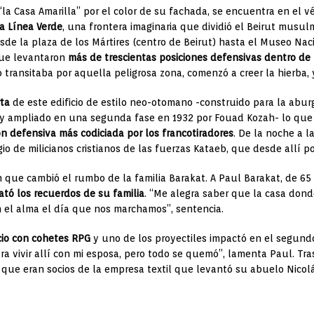
“la Casa Amarilla” por el color de su fachada, se encuentra en el v
a Línea Verde
, una frontera imaginaria que dividió el Beirut musulm
esde la plaza de los Mártires (centro de Beirut) hasta el Museo Naci
que levantaron
más de trescientas posiciones defensivas dentro de l
transitaba por aquella peligrosa zona, comenzó a creer la hierba, 
rta
de este edificio de estilo neo-otomano -construido para la abu
 y ampliado en una segunda fase en 1932 por Fouad Kozah- lo que l
ón defensiva más codiciada por los francotiradores
. De la noche a l
gio de milicianos cristianos de las fuerzas Kataeb, que desde allí p
n que cambió el rumbo de la familia Barakat. A Paul Barakat, de 65 
ató los recuerdos de su familia
. “Me alegra saber que la casa dond
on el alma el día que nos marchamos”, sentencia.
icio con cohetes RPG
y uno de los proyectiles impactó en el segundo
ara vivir allí con mi esposa, pero todo se quemó”, lamenta Paul. Tr
a, que eran socios de la empresa textil que levantó su abuelo Nicol