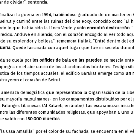
r de olvidar”, sentencia.
finalizar la guerra en 1994, habiéndose graduado de un master en 
 Beirut y caminó entre las ruinas del cine Roxy, conocido como “El
ndo lo que había sido la Línea Verde y
solo encontró destrucción
. 
ecido. Anduve en silencio, con el corazón encogido al ver todo aque
ndo su esplendor y belleza”, rememora Hallak. “Entré dentro del edi
guerra
. Quedé fascinada con aquel lugar que fue mi secreto durant
cida se cuela por
los orificios de bala en las paredes
; se mezcla entr
mpregna en el aire rancio de los abandonados búnkeres. Testigo sile
stica de los tiempos actuales, el edificio Barakat emerge como
un 
struyeron el corazón de Beirut.
la amenaza demográfica que representaba la Organización de la Libe
su mayoría musulmanes- en los campamentos distribuidos por el p
as Falanges Libanesas (Al Kataeb, en árabe). Las escaramuzas inicial
re las diferentes comunidades religiosas, que apoyaban a uno u o
 se saldó con
150.000 muertos
.
“la Casa Amarilla” por el color de su fachada, se encuentra en el v