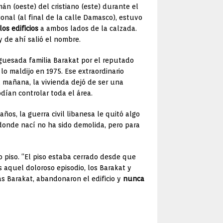
án (oeste) del cristiano (este) durante el
onal (al final de la calle Damasco), estuvo
os edificios
a ambos lados de la calzada.
y de ahí salió el nombre.
rguesada familia Barakat por el reputado
o maldijo en 1975. Ese extraordinario
a mañana, la vivienda dejó de ser una
odían controlar toda el área.
ños, la guerra civil libanesa le quitó algo
 donde nací no ha sido demolida, pero para
 piso. “El piso estaba cerrado desde que
as aquel doloroso episodio, los Barakat y
ás Barakat, abandonaron el edificio y
nunca