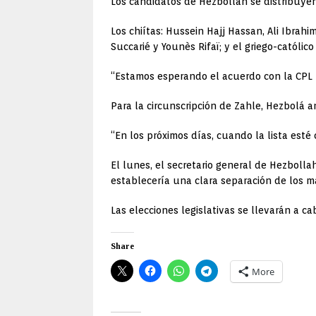
Los candidatos de Hezbollah se distribuyen
Los chiítas: Hussein Hajj Hassan, Ali Ibra
Succarié y Younès Rifaï; y el griego-católic
“Estamos esperando el acuerdo con la CPL p
Para la circunscripción de Zahle, Hezbolá 
“En los próximos días, cuando la lista est
El lunes, el secretario general de Hezboll
establecería una clara separación de los m
Las elecciones legislativas se llevarán a c
Share
More