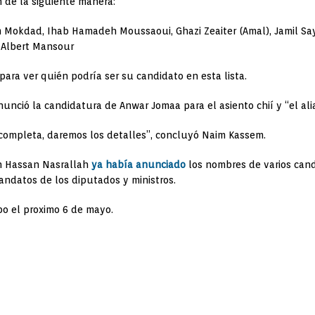
 de la siguiente manera:
him Mokdad, Ihab Hamadeh Moussaoui, Ghazi Zeaiter (Amal), Jamil Sa
o Albert Mansour
ara ver quién podría ser su candidato en esta lista.
anunció la candidatura de Anwar Jomaa para el asiento chií y “el al
é completa, daremos los detalles”, concluyó Naim Kassem.
ah Hassan Nasrallah
ya había anunciado
los nombres de varios cand
andatos de los diputados y ministros.
abo el proximo 6 de mayo.