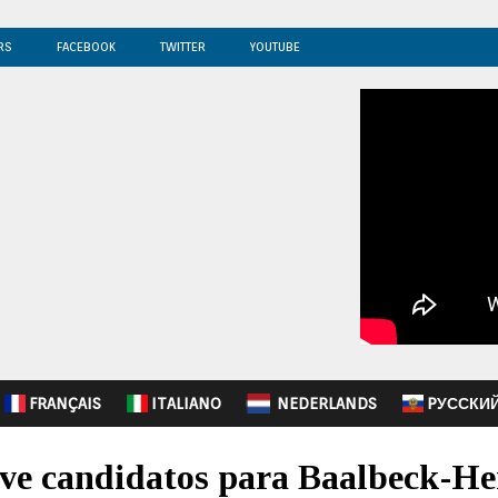
RS
FACEBOOK
TWITTER
YOUTUBE
FRANÇAIS
ITALIANO
NEDERLANDS
PУССКИ
ve candidatos para Baalbeck-He