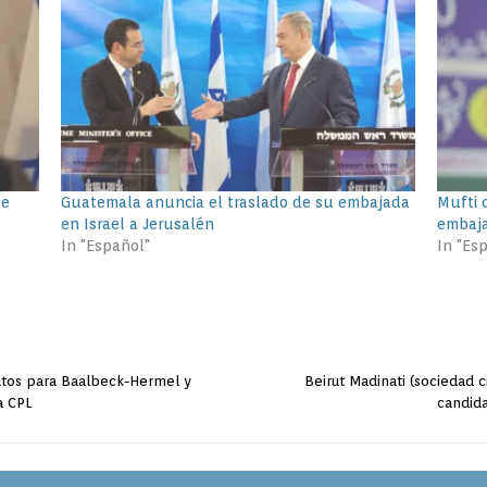
de
Guatemala anuncia el traslado de su embajada
Mufti 
en Israel a Jerusalén
embaja
In "Español"
In "Es
atos para Baalbeck-Hermel y
Beirut Madinati (sociedad c
a CPL
candida